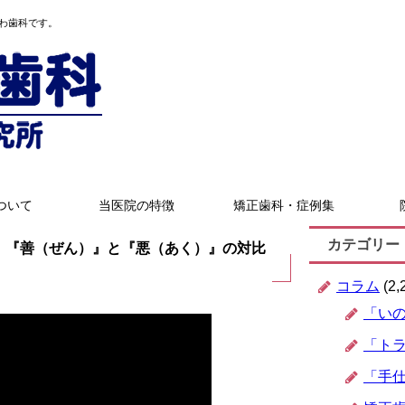
わ歯科です。
ついて
当医院の特徴
矯正歯科・症例集
カテゴリー
！『善（ぜん）』と『悪（あく）』の対比
コラム
(2,
「い
「ト
「手