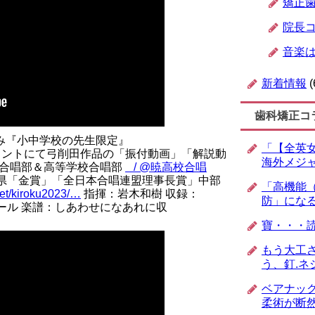
矯正
院長
音楽
新着情報
(
歯科矯正コ
み
『小中学校の先生限定』
「【全英女
カウントにて弓削田作品の「振付動画」「解説動
海外メジ
校合唱部＆高等学校合唱部
/ @暁高校合唱
重県「金賞」「全日本合唱連盟理事長賞」中部
「高機能
net/kiroku2023/…
指揮：岩木和樹 収録：
防」にな
一ホール 楽譜：しあわせになあれに収
寶・・・
もう大工
う、釘.ネ
ベアナッ
柔術が断