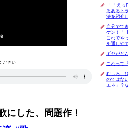
「 「えっ
るあるトラ
法を紹介
自分でで
ケン！「
これでや
を通しや
ギヤがど
きください
これって
むしろ、
のではな
エネ」？
歌にした、問題作！