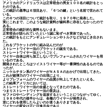
アメリカのアンドリュウスは正常咬合の男女１００名の統計をとっ
たのである。
この統計の基準は６項目あり、「６つの鍵」という名前で言われて
いる。
この６つの項目について統計を取り、１９７０年に発表した。
実にこれまで、このような統計資料が歯科界に存在しなかったので
ある。
正常咬合の統計的な資料もないまま、
正常咬合が語られていたという誠に恥ずべき実体であった。
この統計をもとにアンギュレーションやトルクなどがはじき出され
た。
これをブラケットの中に組み込んだのが
ストレートワイヤー法のブラケットの誕生である。
ストレートワイヤー法というごとく、
ワイヤー自体は何ら加工しないでプレフォームされたワイヤーを用
いるのである。
開発されたところはツイストワイヤー等が一番弾性のあるものであ
ったが、
ニッケルチタン系のワイヤーがＮＡＳＡのおかげで出現してきた。
これが超弾力のワイヤーの出現により、
よりプレフォームのワイヤーの品質が向上してきたといえる。
この結果アメリカにおいては、
ストレートワイヤー法の全盛となってきたのである。
つまりストレートワイヤー法の普及は
、
セファロやベンディングを追放するということにつながってゆく。
１９８０年代の後半からは、各種のワイヤーが発売され、
逆にどれを使用したらよいのか迷うありさまである。
ワイヤーの変化は正に日進月歩であり、