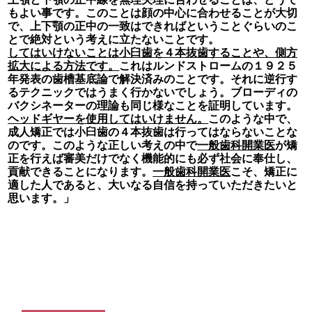
もよい事です。このことは顔の中心に合わせることが大切
で、上下顎の正中の一致はできればということぐらいのこ
とで絶対という考えに立たないことです。
してはいけないことは小臼歯を４本抜歯することや、側方
拡大による方法です。
これはルンドストロームの１９２５
年発表の歯槽基底論で解決済みのことです。それに逆行す
るテクニックではうまく行かないでしょう。ブローディの
バクシネーターの理論も同じ様なことを証明しています。
ヘッドギヤーを使用してはいけません。
このような中で、
成人矯正では小臼歯の４本抜歯は行ってはならないことな
のです。このような正しい考えの中で
一般歯科開業医
が矯
正を行えば審美だけでなく機能的にも必ず社会に奉仕し、
貢献できることになります。
一般歯科開業医
こそ、矯正に
適した人であると、大いなる自信を持っていただきたいと
思います。」