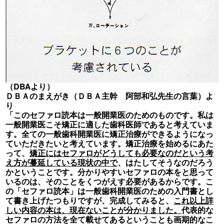
（DBAより）
ＤＢＡのまえがき（ＤＢＡ主幹 阿部和弘先生の言葉）よ
り
「このセファロ読本は一般開業医のためのものです。私は
一般開業医こそ矯正に適した歯科医師であると考えていま
す。全ての一般歯科開業医に矯正治療ができるようになっ
ていただきたいと考えています。矯正治療を始めるにあた
って、
矯正にはセファロがどうしても必要なのだという考
え方が蔓延している現状の中で
、はたしてそうなのだろう
かということです。分かりやすいセファロの本をと思って
いるのは、そのことをくつがえす必要があるからです。こ
の「セファロ読本」は一般歯科開業医のための入門書とし
て書き上げたつもりですが、完成してみると、
これ以上詳
しい内容の本は、現在ないことが分かりました。
代表的な
セファロの方法を全て載せてあるということも画期的なこ