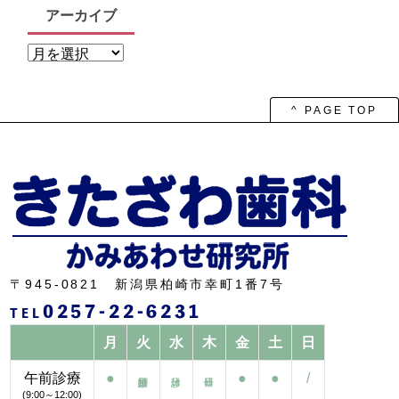
アーカイブ
ア
ー
カ
イ
ブ
^ PAGE TOP
〒945-0821 新潟県柏崎市幸町1番7号
0257-22-6231
TEL
月
火
水
木
金
土
日
午前診療
●
●
●
/
(9:00～12:00)