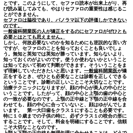
とです。このようにして、セファロ読本が出来上がり、再
び読み返してみても、やはりセファロの重要性は感じるこ
とができません。
セファロは脇役であり、パノラマ以下の評価しかできない
のです。
一般歯科開業医の人が矯正をするのにセファロがぜひとも
必要とはとても思えません。
しかし、何故必要ないのかを知るためにも逆説的な言い方
ですが、セファロのことを知っておくことも良いでしょ
う。無知と英知では英知が勝っています。知らないより、
知っておくのがよいのです。使うか使わないかということ
は知っておいて初めて判断ができます。そういうことをま
ず理解していただきたいと思います。
一般歯科開業医
が矯
正をするとき、ぜひとも必要なことは診断を正しくできる
ということです。診断の正しいことこそ大切なことです。
治療テクニックになりますが、顔の中心が美人の中心だと
いうことです。したがって、顔の中心と上顎の歯の中心と
の一致が必要なのです。上顎の正中線と下顎の正中線を合
わせても、顔の中心に合っていないと、顔はゆがんでしま
います。 第一大臼歯をクラス１にすることも必要です。
特に１０歳までの子供の時に、必ずクラス１の咬合の形に
することです。そして、料金を明確にすることです。信頼
こそ大切なことなのです。
上顎と下顎の正中線を無理矢理に合わせることは、どうで