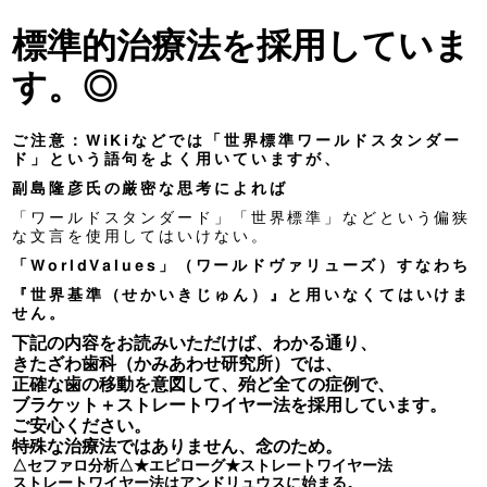
標準的治療法を採用していま
す。◎
ご注意：WiKiなどでは「世界標準ワールドスタンダー
ド」という語句をよく用いていますが、
副島隆彦氏の厳密な思考によれば
「ワールドスタンダード」「世界標準」などという偏狭
な文言を使用してはいけない。
「WorldValues」（ワールドヴァリューズ）すなわち
『世界基準（せかいきじゅん）』と用いなくてはいけま
せん。
下記の
内容をお読みいただけば、わかる通り、
きたざわ歯科（かみあわせ研究所）では、
正確な歯の移動を意図して、
殆ど全ての症例で、
ブラケット＋ストレートワイヤー法を採用しています。
ご安心ください。
特殊な治療法ではありません、念のため。
△セファロ分析△★エピローグ★
ストレートワイヤー法
ストレートワイヤー法はアンドリュウスに始まる。