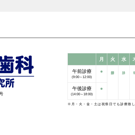
月
火
水
午前診療
●
(9:00～12:00)
午後診療
●
号
(14:00～18:00)
※月・火・金・土は祝祭日でも診療致