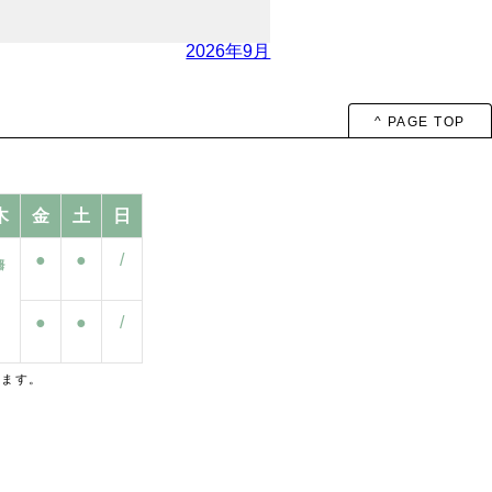
2026年9月
^ PAGE TOP
木
金
土
日
●
●
/
●
●
/
します。