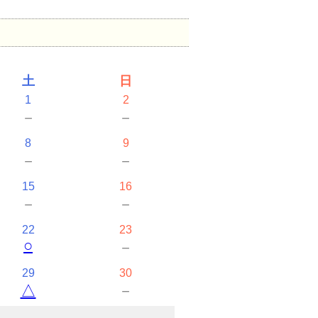
土
日
1
2
－
－
8
9
－
－
15
16
－
－
22
23
○
－
29
30
△
－