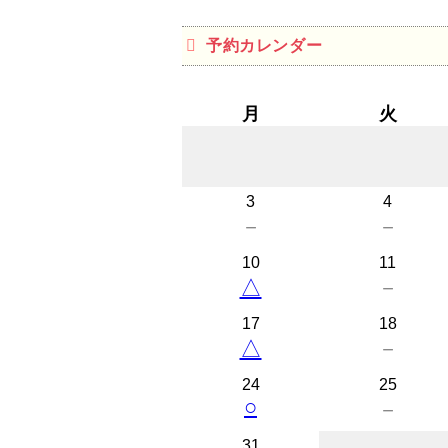
予約カレンダー
月
火
3
4
－
－
10
11
△
－
17
18
△
－
24
25
○
－
31