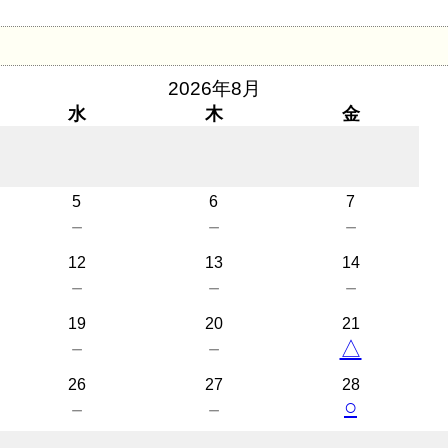
2026年8月
水
木
金
5
6
7
－
－
－
12
13
14
－
－
－
19
20
21
－
－
△
26
27
28
○
－
－