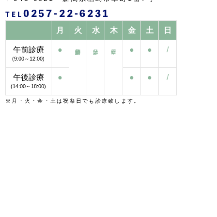
0257-22-6231
TEL
月
火
水
木
金
土
日
午前診療
●
●
●
/
(9:00～12:00)
午後診療
●
●
●
/
(14:00～18:00)
※月・火・金・土は祝祭日でも診療致します。