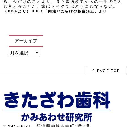
る。
今だけのことより、３０歳過ぎてからの一生のこと
も考えることだ。
歯はメイクではどうにもならない。
（
DBA
より）
ＤＢＡ「間違いだらけの抜歯矯正」より
アーカイブ
ア
ー
カ
イ
ブ
^ PAGE TOP
〒945-0821 新潟県柏崎市幸町1番7号