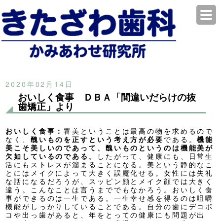
2020年02月14日
おいしく食事 ＤＢＡ「間違いだらけの抜
歯矯正」より
おいしく食事：
審美ということは最高の物を求めるので
なく、
醜いものを正すという考え方が必要
である。
機能
美こそ美しいのであって、醜いものというのは機能美が
欠如しているのである。
したがって、健康にも、日常生
活にもストレスが溜まることになる。
美という静的なこ
とにはメイクによって大きく誤魔化せる。
女性には失礼
な話になるだろうが、スッピン顔とメイク顔では大きく
違う。
こんなことは言うまででもなかろう。
おいしく食
事ができるのは一生である。
一生幸せ感を得るのは咀嚼
機能がしっかりしていることである。
自分の歯にデコボ
コや出っ歯があると、年をとっての健康にも問題が出