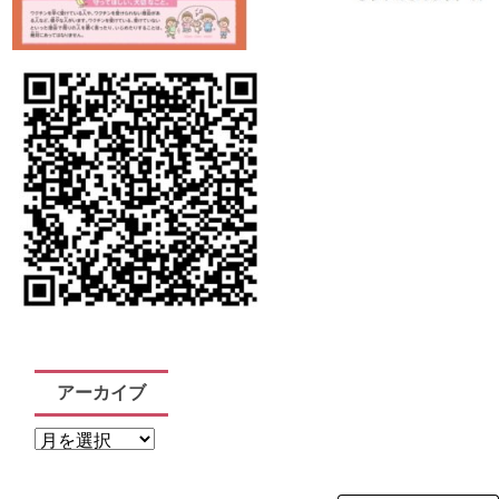
アーカイブ
ア
ー
カ
イ