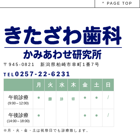
ブ
^ PAGE TOP
〒945-0821 新潟県柏崎市幸町1番7号
0257-22-6231
TEL
月
火
水
木
金
土
日
午前診療
●
●
●
/
(9:00～12:00)
午後診療
●
●
●
/
(14:00～18:00)
※月・火・金・土は祝祭日でも診療致します。