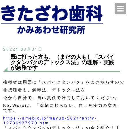
2022年08月31日
既に打った方も、（まだの人も）「スパイ
クタンパクのデトックス法」の理解・実践
が急務です
接種者は周囲に「スパイクタンパク」をまき散らすので
非接種者も、解毒法、デトックス法を
今から自分で、自己責任で研究しておいてください。
KeyWordは。「薬剤に頼らない、自己免疫力の増強」
です。
https://ameblo.jp/mayuq-2021/entry-
12736937970.html
「スパイクタンパクのデトックス法」の全文紹介！【