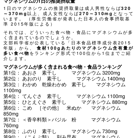
マグネシウムの1日の推奨摂取量
1日のマグネシウムの推奨摂取量は成人男性ならば
320
～370mg
以上、成人女性ならば
270～310mg
となって
います。
（厚生労働省が発表した日本人の食事摂取基
準 2015年版による）
それでは、どういった食べ物・食品にマグネシウムが多
く含まれているのでしょうか。
文部科学省が公表している「日本食品標準成分表2015
年版」から、
食材100gあたりのマグネシウム含有量が
多い食べ物
をランキング形式で100位から1位までご紹
介します。
マグネシウムが多く含まれる食べ物・食品ランキング
第1位： あおさ 素干し マグネシウム 3200mg
第2位： あおのり 素干し マグネシウム 1400mg
第3位： わかめ 乾燥わかめ 素干し マグネシウム
1100mg
第4位： てんぐさ 素干し マグネシウム 1100mg
第5位： ひとえぐさ 素干し マグネシウム 880mg
第6位： こめ ［その他］ 米ぬか マグネシウム
850mg
第7位： ＜香辛料類＞バジル 粉 マグネシウム
760mg
第8位： ふのり 素干し マグネシウム 730mg
第9位： （こんぶ類） 刻み昆布 マグネシウム