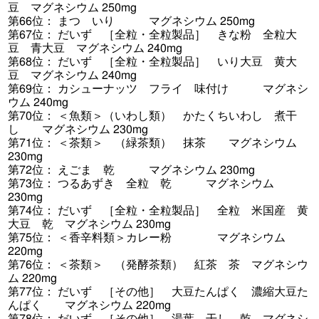
豆 マグネシウム 250mg
第66位： まつ いり マグネシウム 250mg
第67位： だいず ［全粒・全粒製品］ きな粉 全粒大
豆 青大豆 マグネシウム 240mg
第68位： だいず ［全粒・全粒製品］ いり大豆 黄大
豆 マグネシウム 240mg
第69位： カシューナッツ フライ 味付け マグネシ
ウム 240mg
第70位： ＜魚類＞（いわし類） かたくちいわし 煮干
し マグネシウム 230mg
第71位： ＜茶類＞ （緑茶類） 抹茶 マグネシウム
230mg
第72位： えごま 乾 マグネシウム 230mg
第73位： つるあずき 全粒 乾 マグネシウム
230mg
第74位： だいず ［全粒・全粒製品］ 全粒 米国産 黄
大豆 乾 マグネシウム 230mg
第75位： ＜香辛料類＞カレー粉 マグネシウム
220mg
第76位： ＜茶類＞ （発酵茶類） 紅茶 茶 マグネシウ
ム 220mg
第77位： だいず ［その他］ 大豆たんぱく 濃縮大豆た
んぱく マグネシウム 220mg
第78位： だいず ［その他］ 湯葉 干し 乾 マグネシ