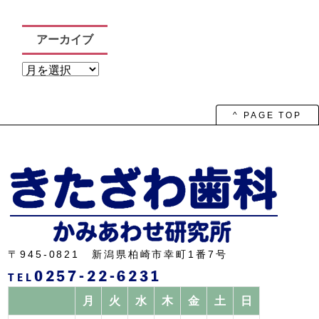
アーカイブ
ア
ー
カ
イ
ブ
^ PAGE TOP
〒945-0821 新潟県柏崎市幸町1番7号
0257-22-6231
TEL
月
火
水
木
金
土
日