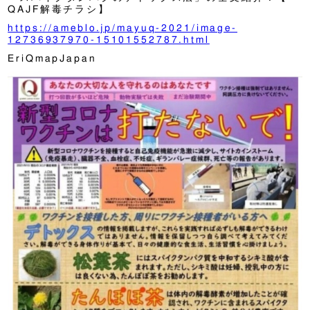
QAJF解毒チラシ】
https://ameblo.jp/mayuq-2021/image-
12736937970-15101552787.html
EriQmapJapan