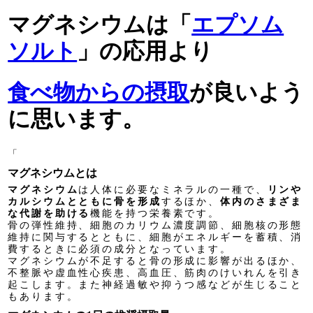
マグネシウムは「
エプソム
ソルト
」の応用より
食べ物からの摂取
が良いよう
に思います。
「
マグネシウムとは
マグネシウム
は人体に必要なミネラルの一種で、
リンや
カルシウムとともに骨を形成
するほか、
体内のさまざま
な代謝を助ける
機能を持つ栄養素です。
骨の弾性維持、細胞のカリウム濃度調節、細胞核の形態
維持に関与するとともに、細胞がエネルギーを蓄積、消
費するときに必須の成分となっています。
マグネシウムが不足すると骨の形成に影響が出るほか、
不整脈や虚血性心疾患、高血圧、筋肉のけいれんを引き
起こします。また神経過敏や抑うつ感などが生じること
もあります。