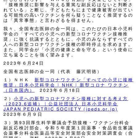
「接種推奨に影響を与える重篤な副反応はないと判断さ
れている」と断じ、子どもたちにまで健康被害が出てい
る可能性の高いワクチンを何ら疑うことなく推奨するの
は「異常事態」と言わざるを得ません。
我々、全国有志医師の会一同は、このたびの日本小児科
学会の「すべての小児への新型コロナワクチン接種推
奨」に強く抗議するとともに、小児のみならずすべての
人への新型コロナワクチン接種の即時停止を求めます。
また、同学会が「小児の健康と命を守る」という使命に
立ち返ることを強く望みます。
2023年６月24日
全国有志医師の会一同（代表 藤沢明徳）
１）ＮＨＫ
新型コロナワクチン「すべての小児に接種
推奨」日本小児科学会 | NHK | 新型コロナ ワクチン
（日本国内）
2023年６月18日
２）
小児への新型コロナワクチン接種に対する考え方
（2023.6追補）｜公益社団法人 日本小児科学会
JAPAN PEDIATRIC SOCIETY (jpeds.or.jp)
2023年６月９日
３）第93回厚生科学審議会予防接種・ワクチン分科会
副反応検討部会、令和５年度第１回薬事・食品衛生審議
会薬事分科会医薬品等安全対策部会安全対策調査会（合