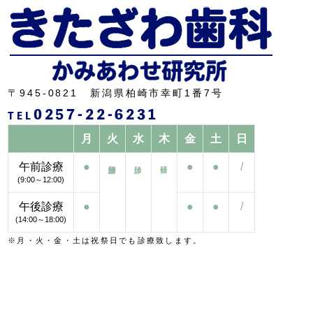
〒945-0821 新潟県柏崎市幸町1番7号
0257-22-6231
TEL
月
火
水
木
金
土
日
午前診療
●
●
●
/
(9:00～12:00)
午後診療
●
●
●
/
(14:00～18:00)
※月・火・金・土は祝祭日でも診療致します。