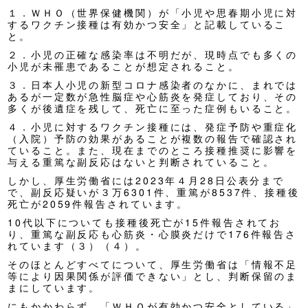
１．ＷＨＯ（世界保健機関）が「小児や思春期小児に対
するワクチン接種は有効かつ安全」と記載しているこ
と。
２．小児の正確な感染率は不明だが、現時点でも多くの
小児が未罹患であることが想定されること。
３．日本人小児の新型コロナ感染者のなかに、まれでは
あるが一定数が急性脳症や心筋炎を発症しており、その
多くが後遺症を残して、死亡に至った症例もいること。
４．小児に対するワクチン接種には、発症予防や重症化
（入院）予防の効果があることが複数の報告で確認され
ていること。また、現在までのところ
接種推奨に影響を
与える重篤な副反応はないと判断されている
こと。
しかし、厚生労働省には2023年４月28日公表分まで
で、副反応疑いが３万6301件、重篤が8537件、接種後
死亡が2059件報告されています。
10代以下についても接種後死亡が15件報告されてお
り、重篤な副反応も心筋炎・心膜炎だけで176件報告さ
れています（３）（４）。
そのほとんどすべてについて、厚生労働省は「情報不足
等により因果関係が評価できない」とし、判断保留のま
まにしています。
にもかかわらず、「ＷＨＯが有効かつ安全としている」