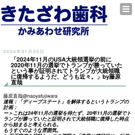
2024年01月26日
「2024年11月のUSA大統領選挙の前に
2020年11月の選挙でトランプが勝っていた
という事が証明されてトランプが大統領職
に復帰するようだ、どうも近々。」by藤原
直哉
藤原直哉@naoyafujiwara
速報：「ディープステート」を解体するというトランプの
計画：
ー＞これは24年11月の選挙を待たず、20年11月の選挙でト
ランプが勝っていたと証明されて大統領職に復帰した時点
から始まると考えられる。
もうすぐのような雰囲気。