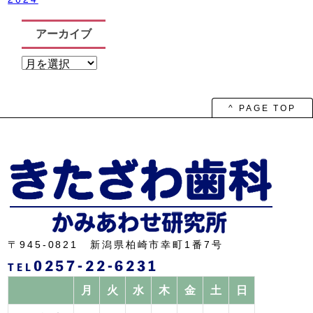
アーカイブ
ア
ー
カ
イ
ブ
^ PAGE TOP
〒945-0821 新潟県柏崎市幸町1番7号
0257-22-6231
TEL
月
火
水
木
金
土
日