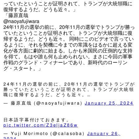
っていたということが証明されて、トランプが大統領職に
復帰するようだ。どうも近々。」
「藤原直哉
@naoyafujiwara
24年11月の選挙の前に、20年11月の選挙でトランプが勝っ
ていたということが証明されて、トランプが大統領職に復
帰するようだ。どうも近々。 同時にこのビデオで言ってい
るように、それを契機に今までの常識をはるかに超える変
化が各方面に劇的に始まる。しかも米国民の圧倒的な支持
を得て。もはや誰も何も止められない。まさに今回の軍事
作戦のグランド・フィナーレであり、新時代のローリン
グ・スタート。」
24年11月の選挙の前に、20年11月の選挙でトランプが
勝っていたということが証明されて、トランプが大統領
職に復帰するようだ。どうも近々。…
— 藤原直哉 (@naoyafujiwara)
January 25, 2024
日本語字幕付けておきます。
pic.twitter.com/Z3eljaZ86w
— Yuji Morimoto (@calasoba)
January 26,
2024