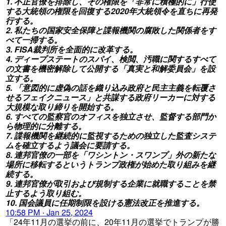
1. 不正官僚を排除し、その権限を「非常に積極的に」行使
する大統領の権限を回復する2020年大統領令を直ちに再発
行する。
2. 私たちの国家安全保障と諜報機関の腐敗した関係者をす
べて一掃する。
3. FISA裁判所を全面的に改革する。
4. ディープステートのスパイ、検閲、汚職に関するすべて
の文書を機密解除して公開する「真実と和解委員会」を設
立する。
5. 「意図的に虚偽の話を織り込み政府と民主主義を転覆さ
せるフェイクニュース」と共謀する政府リーカーに対する
大規模な取り締りを開始する。
6. すべての監察官のオフィスを独立させ、監督する部門か
ら物理的に分離する。
7. 諜報機関を継続的に監視するための独立した監査システ
ムを確立するよう議会に要請する。
8. 連邦官僚の一部を「ワシントン・スワンプ」外の新たな
場所に移転するというトランプ政権が始めた取り組みを継
続する。
9. 連邦官僚が取引および規制する企業に就職することを禁
止するよう取り組む。
10. 国会議員に任期制限を設ける憲法改正を推進する。
10:58 PM · Jan 25, 2024
「24年11月の選挙の前に、20年11月の選挙でトランプが勝