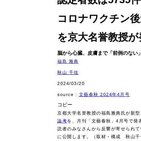
コロナワクチン後
を京大名誉教授が
脳から心臓、皮膚まで「前例のない
福島 雅典
秋山 千佳
2024/03/20
source :
文藝春秋 2024年4月号
コピー
京都大学名誉教授の福島雅典氏が新型
論考
を、月刊「文藝春秋」4月号で発
読者のみなさんから反響が寄せられて
に公開します。（取材・構成 秋山千