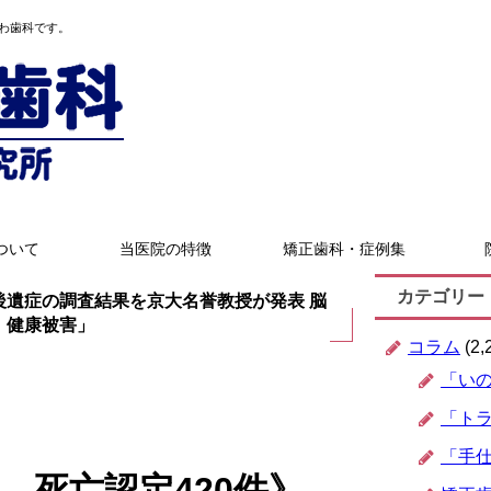
わ歯科です。
ついて
当医院の特徴
矯正歯科・症例集
カテゴリー
後遺症の調査結果を京大名誉教授が発表 脳
」健康被害」
コラム
(2,
「い
「ト
「手
件、死亡認定420件》