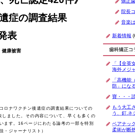
矯正
院長
遺症の調査結果
音楽
発表
新着情報
(
歯科矯正コ
」健康被害
「【全英女
海外メジ
「高機能
防」にな
寶・・・
もう大工
コロナワクチン後遺症の調査結果についての
う、釘.ネ
表しました。その内容について、早くも多くの
います。16ページにわたる論考の一部を特別
ベアナッ
柔術が断
佳・ジャーナリスト）