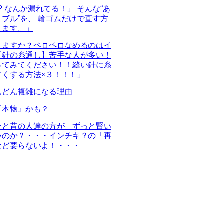
!? なんか漏れてる！」 そんな“あ
ブル”を、 輪ゴムだけで直す方
します。」
きますか？ペロペロなめるのはイ
【針の糸通し】苦手な人が多い！
ってみてください！！縫い針に糸
すくする方法×３！！！」
んどん複雑になる理由
『本物』かも？
ひと昔の人達の方が、ずっと賢い
いのか？・・・インチキ？の「再
など要らないよ！・・・