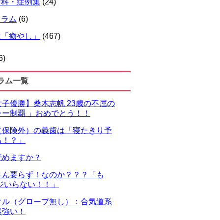
歯科・症例集
(24)
コラム
(6)
は「癒やし」
(467)
6)
ラム一覧
子優勝】桑木志帆 23歳の不屈の
ャー制覇 」おめでとう！！
（保険外）の義歯は「寝たきり予
る！？」
読めますか？
さん要らず！なのか？？？「も
ジいらない！！」
クル（グローブ無し）：合気道系
然強い！