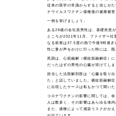
従来の医学の常識からすると信じがた
ナウイルスワクチン接種後の健康被害
一例を挙げましょう。
ある28歳の会社員男性は、基礎疾患
ところが2021年11月、ファイザー
なる前夜は37.5度の熱で午後9時過
性に妻が声をかけに行った時には、既
死因は、心筋融解（横紋筋融解症）に
だったはずの男性の心臓が溶けてしま
担当した法医解剖医は「心臓を取り出
た」と話していました。横紋筋融解症
に出現したケースは私もかつて聞いた
コロナワクチンの影響に関しては、命
人は数多く、その影響はあらゆる体内
また、接種によって感染リスクがかえ
が出ています。