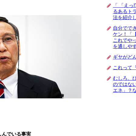
「 「えっ
るあるトラ
法を紹介
自分でで
ケン！「
これでや
を通しや
ギヤがど
これって
むしろ、
のではな
エネ」？
しんでいる事実