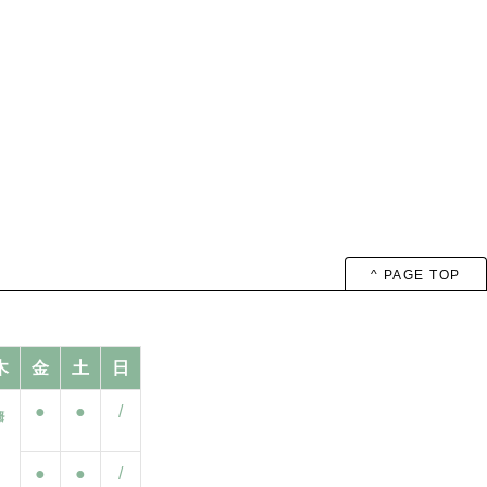
^ PAGE TOP
木
金
土
日
●
●
/
●
●
/