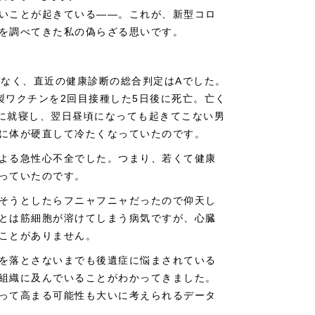
いことが起きている――。これが、新型コロ
を調べてきた私の偽らざる思いです。
がなく、直近の健康診断の総合判定はAでした。
社製ワクチンを2回目接種した5日後に死亡。亡く
ぎに就寝し、翌日昼頃になっても起きてこない男
に体が硬直して冷たくなっていたのです。
よる急性心不全でした。つまり、若くて健康
っていたのです。
そうとしたらフニャフニャだったので仰天し
とは筋細胞が溶けてしまう病気ですが、心臓
ことがありません。
を落とさないまでも後遺症に悩まされている
組織に及んでいることがわかってきました。
って高まる可能性も大いに考えられるデータ