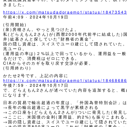
きました。
https://x.com/matsudadoraemo1/status/184735
午前4:09 · 2024年10月19日
(引用開始)
(泉)房穂さん。やっと見つけたよ。
私(どらえもん2さん)が(西暦2000年代前半に結成した)
井)紘基さんと探していた”財務省の裏金”。
国の隠し資産は、スイスでユーロ建にして隠されていた。
兆ユーロ。
(運用益の率は)２%以上で回っているから、運用益を一
るだけで、消費税はゼロにできる。
CIAからそのカギを取り戻す交渉が必要。
(引用終わり)
かたせ2号です。上記の内容に
https://x.com/matsudadoraemo1/status/184686
午後7:59 · 2024年10月17日
で、どらえもん2さんが述べていた内容を追加すると、概
になります。
日本の貿易で輸出超過の年度は、「外国為替特別会計」
→長年の輸出超過によって黒字が累積される
→この口座を(どらえもん2さんが)ついに発見した(発見
→ここに、米国債の金利(運用益、約2%)も振りこまれる
→国の隠し資産は、スイスでユーロ建にして隠されてい
→その現在高800兆ユーロ。これが「財務省の『裏金』