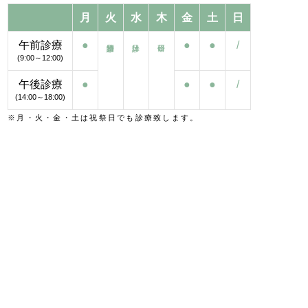
月
火
水
木
金
土
日
午前診療
●
●
●
/
(9:00～12:00)
午後診療
●
●
●
/
(14:00～18:00)
※月・火・金・土は祝祭日でも診療致します。