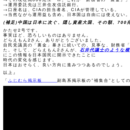
→運用委託先は三井住友信託銀行。
→口座名は、CIAの担当者名、CIAが管理している。
→当然ながら運用益も含め、日本国は自由には使えない
(補足)中国は日本に次ぐ、隠し資産大国、その額、700
かたせ2号です。
事実ほど、恐ろしいものはありません。
どらえもん2さん、ありがとうございました。
自民党議員の「裏金」暴きに続いての、見事な、財務省
た。そして、どらえもん2さんが、
石井代議士のような横
にこの情報を日本国民に開示できたことに
時代の変化を感じます。
日本はおそらく、良い方向に進みつつあるのでしょう。
以上』
「
ふじむら掲示板
副島系掲示板の”補集合”として