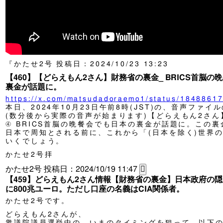
『
かたせ2号
投稿日：2024/10/23 13:23
【460】【どらえもん2さん】財務省の裏金_ BRICS首脳の
裏金が話題に。
https://x.com/matsudadoraemo1/status/184886
本日、2024年10月23日午前8時(JST)の、音声ファイ
(数分後から実際の音声が始まります)【どらえもん2さん
④ BRICS首脳の晩餐会でも日本の裏金が話題に。この
日本で周知とされる前に、これから「(日本を除く)世界
いくでしょう。
かたせ2号拝
かたせ2号
投稿日：2024/10/19 11:47
【459】どらえもん2さん情報【財務省の裏金】日本政府の
に800兆ユーロ。ただし口座の名義はCIA関係者。
かたせ2号です。
どらえもん2さんが、
衆議院議員選挙中の、いまのタイミングを狙って、以下