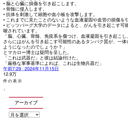
• 脳と心臓に損傷を引き起こします。
• 骨髄に侵入します。
• 抗体を刺激して細胞や血小板を攻撃します。
• これまでに見たことのないような血液凝固や血管の損傷を
• ピッツバーグ大学のデータによると、がんを引き起こす可
唆されています。
「脳、心臓、骨髄、免疫系を傷つけ、血液凝固を引き起こし
さらにはがんを引き起こす可能性のあるタンパク質が、一体
ようになったのでしょうか？」
とマカロー博士は疑問を呈した。
「これは武器だ」と彼は結論付けた。
「厳格な軍事基準によれば、これは生物兵器だ」
午前7:29 · 2024年11月15日
12.9万
件の表示
」
アーカイブ
ア
ー
カ
イ