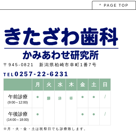
ブ
^ PAGE TOP
〒945-0821 新潟県柏崎市幸町1番7号
0257-22-6231
TEL
月
火
水
木
金
土
日
午前診療
●
●
●
/
(9:00～12:00)
午後診療
●
●
●
/
(14:00～18:00)
※月・火・金・土は祝祭日でも診療致します。