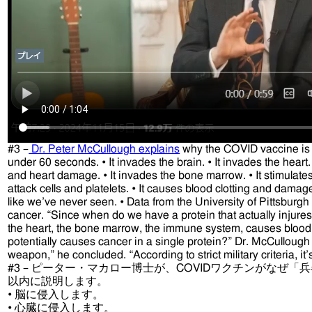
#3 –
Dr. Peter McCullough explains
why the COVID vaccine is
under 60 seconds. • It invades the brain. • It invades the heart.
and heart damage. • It invades the bone marrow. • It stimulate
attack cells and platelets. • It causes blood clotting and damag
like we’ve never seen. • Data from the University of Pittsburgh
cancer. “Since when do we have a protein that actually injures 
the heart, the bone marrow, the immune system, causes blood 
potentially causes cancer in a single protein?” Dr. McCullough 
weapon,” he concluded. “According to strict military criteria, i
#3 – ピーター・マカロー博士が、COVIDワクチンがなぜ「
以内に説明します。
• 脳に侵入します。
• 心臓に侵入します。