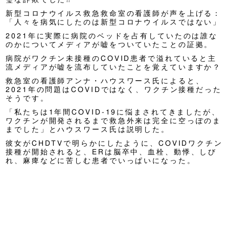
新型コロナウイルス救急救命室の看護師が声を上げる：
「人々を病気にしたのは新型コロナウイルスではない」
2021年に実際に病院のベッドを占有していたのは誰な
のかについてメディアが嘘をついていたことの証拠。
病院がワクチン未接種のCOVID患者で溢れていると主
流メディアが嘘を流布していたことを覚えていますか？
救急室の看護師アンナ・ハウスワース氏によると、
2021年の問題はCOVIDではなく、ワクチン接種だった
そうです。
「私たちは1年間COVID-19に悩まされてきましたが、
ワクチンが開発されるまで救急外来は完全に空っぽのま
までした」とハウスワース氏は説明した。
彼女がCHDTVで明らかにしたように、COVIDワクチン
接種が開始されると、ERは脳卒中、血栓、動悸、しび
れ、麻痺などに苦しむ患者でいっぱいになった。