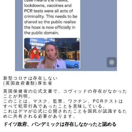
新型コロナは存在しない
(英国政府書類)厚生省
英国保健省の公式文書で、コヴィッドの存在がなかった
ことが判明。
このことは、マスク、監禁、ワクチン、PCRテストは
すべて犯罪行為であったことを意味している。
これはデマが公式に公開されたことを国民が認識するた
めに共有される必要があります。
ドイツ政府、パンデミックは存在しなかったと認める