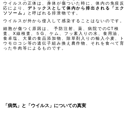
ウイルスの正体は、身体が傷ついた時に、体内の免疫反
応により、
デトックスとして体内から排出される「エク
ソソーム」
と呼ばれる排泄物です。
ウイルスが外から侵入して感染することはないのです。
細胞が傷つく原因は、 予防注射、薬、病院でのCT検
査、X線検査、５G、ケム、フッ素入りの水、食用油、
食卓塩、大量の食品添加物、除草剤入りの輸入小麦、ト
ウモロコシ等の遺伝子組み換え農作物、それを食べて育
った牛肉等によるものです。
「病気」と「ウイルス」についての真実