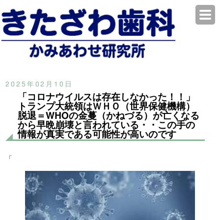
2025年02月10日
「コロナウイルスは存在しなかった！！」
トランプ大統領はＷＨＯ（世界保健機構）
脱退＝WHOの金蔓（かねづる）が亡くなる
から早晩崩壊と言われている・・この手の
情報が真実である可能性が高いのです
「