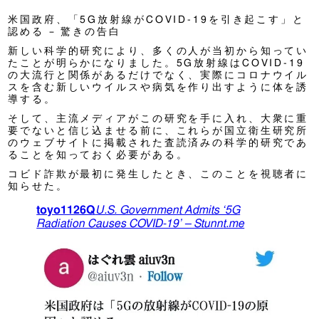
米国政府、「5G放射線がCOVID-19を引き起こす」と
認める – 驚きの告白
新しい科学的研究により、多くの人が当初から知ってい
たことが明らかになりました。5G放射線はCOVID-19
の大流行と関係があるだけでなく、実際にコロナウイル
スを含む新しいウイルスや病気を作り出すように体を誘
導する。
そして、主流メディアがこの研究を手に入れ、大衆に重
要でないと信じ込ませる前に、これらが国立衛生研究所
のウェブサイトに掲載された査読済みの科学的研究であ
ることを知っておく必要がある。
コビド詐欺が最初に発生したとき、このことを視聴者に
知らせた。
toyo1126Q
U.S. Government Admits ‘5G
Radiation Causes COVID-19’ – Stunn
t.me