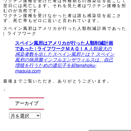
ワクチン接種を受けた者は何種類もの感染症を起こして
翌日には死亡します。それを見た者はワクチン接種を拒
むのが当然です。
ワクチン接種を受けなかった者は誰も感染症を起こさ
ず、死亡率もゼロに近いと言われています。
スペイン風邪はアメリカが行った人類削減計画であった
| ライフワーク
スペイン風邪はアメリカが行った人類削減計画
であった | ライフワークＭＡＱＩＡ
人類最大の
感染者数を出したスペイン風邪とは？ スペイン
風邪の病原菌インフルエンザウィルスは、自己
増殖を行うための遺伝子を組
tenshoku-
maquia.com
最後までご覧いただき、ありがとうございます。
」
アーカイブ
ア
ー
カ
イ