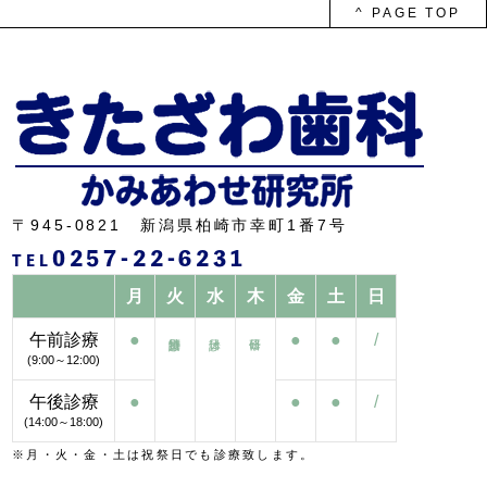
ブ
^ PAGE TOP
〒945-0821 新潟県柏崎市幸町1番7号
0257-22-6231
TEL
月
火
水
木
金
土
日
午前診療
●
●
●
/
(9:00～12:00)
午後診療
●
●
●
/
(14:00～18:00)
※月・火・金・土は祝祭日でも診療致します。