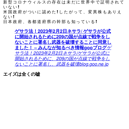
新型コロナウィルスの存在は未だに世界中で証明されて
いない❗
米国政府がついに認めた❗したがって、変異株もありえ
ない❗
日本政府、各都道府県の幹部も知っている❗
ゲサラ法！2023年2月2日ネサラ/ ゲサラが公式
に開始されるために209の国が点線で戦争をし
ないことに署名し武器を破壊することに同意し
ました！ – みんなが知るべき情報gooブログ
ゲ
サラ法！2023年2月2日ネサラ/ゲサラが公式に
開始されるために、209の国が点線で戦争をし
ないことに署名し、武器を破壊
blog.goo.ne.jp
エイズは全くの嘘