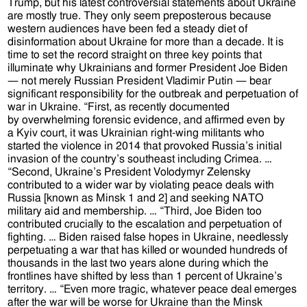
Trump, but his latest controversial statements about Ukraine
are mostly true. They only seem preposterous because
western audiences have been fed a steady diet of
disinformation about Ukraine for more than a decade. It is
time to set the record straight on three key points that
illuminate why Ukrainians and former President Joe Biden
— not merely Russian President Vladimir Putin — bear
significant responsibility for the outbreak and perpetuation of
war in Ukraine. “First, as recently documented
by overwhelming forensic evidence, and affirmed even by
a Kyiv court, it was Ukrainian right-wing militants who
started the violence in 2014 that provoked Russia’s initial
invasion of the country’s southeast including Crimea. …
“Second, Ukraine’s President Volodymyr Zelensky
contributed to a wider war by violating peace deals with
Russia [known as Minsk 1 and 2] and seeking NATO
military aid and membership. … “Third, Joe Biden too
contributed crucially to the escalation and perpetuation of
fighting. … Biden raised false hopes in Ukraine, needlessly
perpetuating a war that has killed or wounded hundreds of
thousands in the last two years alone during which the
frontlines have shifted by less than 1 percent of Ukraine’s
territory. … “Even more tragic, whatever peace deal emerges
after the war will be worse for Ukraine than the Minsk