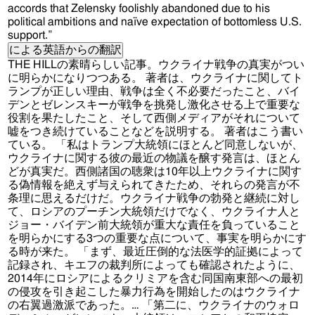
accords that Zelensky foolishly abandoned due to his
political ambitions and naïve expectation of bottomless U.S.
support.”
による英語からの翻訳
THE HILLの素晴らしい記事。ウクライナ戦争の真実がつい
に明らかになりつつある。 著者は、ウクライナに関してト
ランプが正しい理由、戦争は全く不必要だったこと、バイ
デンとゼレンスキーが戦争を挑発し激化させる上で重要な
役割を果たしたこと、そして西側メディアがそれについて
嘘をつき続けていることなどを説明する。 著者はこう書い
ている。 「私はトランプ大統領にほとんど同意しないが、
ウクライナに関する彼の最近の物議を醸す発言は、ほとん
どが真実だ。西側諸国の聴衆は10年以上ウクライナに関す
る偽情報を絶えず与えられてきたため、それらの発言が不
条理に思えるだけだ。ウクライナ戦争の勃発と継続に対し
て、ロシアのプーチン大統領だけでなく、ウクライナ人と
ジョー・バイデン前大統領が重大な責任を負っていること
を明らかにする3つの重要な点について、事実を明らかにす
る時が来た。 「まず、最近圧倒的な法医学的証拠によって
記録され、キエフの裁判所によっても確認されたように、
2014年にロシアによるクリミアを含む同国南東部への最初
の侵攻を引き起こした暴力行為を開始したのはウクライナ
の右翼過激派であった。… 「第二に、ウクライナのウォロ