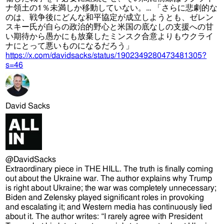
ナ領土の1％未満しか移動していない。… 「さらに悲劇的な
のは、戦争後にどんな和平協定が成立しようとも、ゼレン
スキー氏が自らの政治的野心と米国の底なしの支援への甘
い期待から愚かにも放棄したミンスク合意よりもウクライ
ナにとって悪いものになるだろう」
https://
x.com/davidsacks/sta
tus/1902349280473481305?
s=46
David Sacks
@DavidSacks
Extraordinary piece in THE HILL. The truth is finally coming
out about the Ukraine war. The author explains why Trump
is right about Ukraine; the war was completely unnecessary;
Biden and Zelensky played significant roles in provoking
and escalating it; and Western media has continuously lied
about it. The author writes: “I rarely agree with President