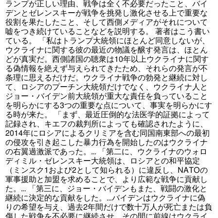
ランプが正しい理由、戦争は全く不必要だったこと、バイ
デンとゼレンスキーが戦争を挑発し激化させる上で重要な
役割を果たしたこと、そして西側メディアがそれについて
嘘をつき続けていることなどを説明する。 著者はこう書い
ている。 「私はトランプ大統領にほとんど同意しないが、
ウクライナに関する彼の最近の物議を醸す発言は、ほとん
どが真実だ。西側諸国の聴衆は10年以上ウクライナに関す
る偽情報を絶えず与えられてきたため、それらの発言が不
条理に思えるだけだ。ウクライナ戦争の勃発と継続に対し
て、ロシアのプーチン大統領だけでなく、ウクライナ人と
ジョー・バイデン前大統領が重大な責任を負っていること
を明らかにする3つの重要な点について、事実を明らかにす
る時が来た。 「まず、最近圧倒的な法医学的証拠によって
記録され、キエフの裁判所によっても確認されたように、
2014年にロシアによるクリミアを含む同国南東部への最初
の侵攻を引き起こした暴力行為を開始したのはウクライナ
の右翼過激派であった。… 「第二に、ウクライナのウォロ
ディミル・ゼレンスキー大統領は、ロシアとの和平協定
（ミンスク1および2として知られる）に違反し、NATOの
軍事援助と加盟を求めることで、より広範な戦争に貢献し
た。… 「第三に、ジョー・バイデンもまた、戦闘の激化と
継続に決定的な貢献をした。…バイデンはウクライナに偽
りの希望を与え、過去2年間だけで数十万人が死亡または負
傷した戦争を不必要に継続させ、その間に前線はウクライ