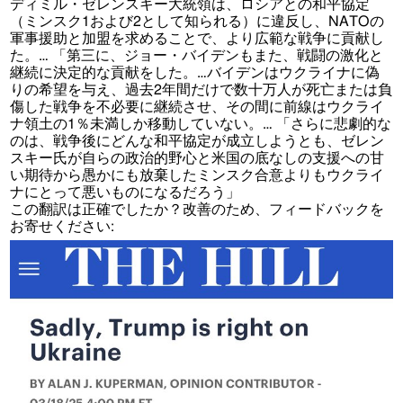
ディミル・ゼレンスキー大統領は、ロシアとの和平協定
（ミンスク1および2として知られる）に違反し、NATOの
軍事援助と加盟を求めることで、より広範な戦争に貢献し
た。… 「第三に、ジョー・バイデンもまた、戦闘の激化と
継続に決定的な貢献をした。…バイデンはウクライナに偽
りの希望を与え、過去2年間だけで数十万人が死亡または負
傷した戦争を不必要に継続させ、その間に前線はウクライ
ナ領土の1％未満しか移動していない。… 「さらに悲劇的な
のは、戦争後にどんな和平協定が成立しようとも、ゼレン
スキー氏が自らの政治的野心と米国の底なしの支援への甘
い期待から愚かにも放棄したミンスク合意よりもウクライ
ナにとって悪いものになるだろう」
この翻訳は正確でしたか？改善のため、フィードバックを
お寄せください: