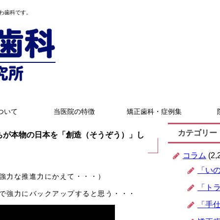
わ歯科です。
ついて
当医院の特徴
矯正歯科・症例集
カテゴリー
ちが本物の日本を「創造（そうぞう）」し
コラム
(2,
「い
強力な推進力にかえて・・・）
「ト
で強力にバックアップすると思う・・・
「手