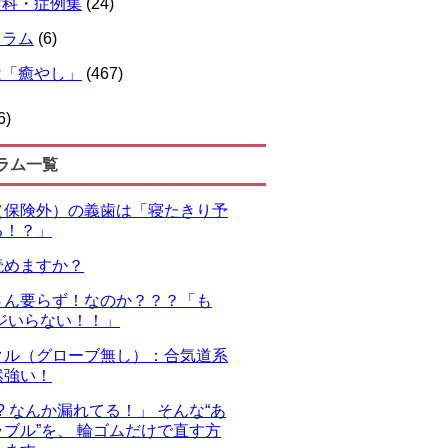
歯科・症例集
(24)
コラム
(6)
は「癒やし」
(467)
6)
ラム一覧
（保険外）の義歯は「寝たきり予
る！？」
読めますか？
さん要らず！なのか？？？「も
ジいらない！！」
クル（グローブ無し）：合気道系
然強い！
!? なんか漏れてる！」 そんな“あ
ブル”を、 輪ゴムだけで直す方