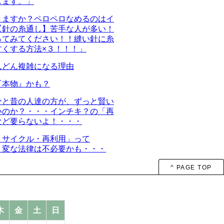
します。」
きますか？ペロペロなめるのはイ
【針の糸通し】苦手な人が多い！
ってみてください！！縫い針に糸
すくする方法×３！！！」
んどん複雑になる理由
『本物』かも？
ひと昔の人達の方が、ずっと賢い
いのか？・・・インチキ？の「再
など要らないよ！・・・
リサイクル・再利用」って
・変な法律は不必要かも・・・
^ PAGE TOP
木
金
土
日