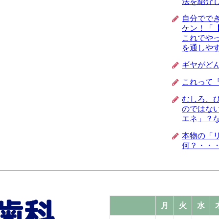
法を紹介
自分でで
ケン！「
これでや
を通しや
ギヤがど
これって
むしろ、
のではな
エネ」？
本物の「
何？・・
月
火
水