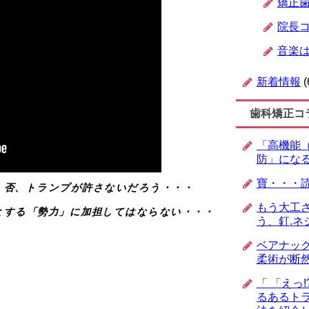
矯正
院長
音楽
新着情報
(
歯科矯正コ
「高機能
防」にな
寶・・・
、否、トランプが許さないだろう・・・
もう大工
とする「勢力」に加担してはならない・・・
う、釘.ネ
ベアナッ
柔術が断
「 「えっ
るあるトラ