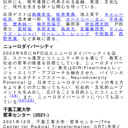
以外にも、暗号通貨に代表される金融、茶道、文化な
ど、現代を生きる様々な関心を培っている。
出演ゲストは
南條史生
、
松井孝典
、池上英子、
キャシー
松井
、茂木健一郎、
平将明
、
オードリー・タン
、
平井卓
也
、
暦本純一
、
御手洗瑞子
、藤田清、
伊住禮次郎
、戸田
貴士、
原研哉
、
本田圭佑
、
為末大
、
近藤麻理恵
、
ティム
ラズ・レジャバ
、
ローレンス・レッシグ
、
中田敦彦
、
西
野亮廣
、など多岐に渡る。
ニューロダイバーシティ
2023年9月にNPO法人ニューロダイバーシティを設
立。スクール運営とコミュニティ作りを通じて、教育と
社会の変革の推進を目標としている。ニューロダイバー
シティ・スクール・イン 東京はDIR/Floortimeとレッ
ジョ・エミリア・アプローチを融合させた、バイリンガ
ルなオルタナティブスクール。Neurodiversity
Potential は、日本でニューロダイバーシティの考え方
をより多くの方に知ってもらい、社会的・文化的ムーブ
メントを生み出し、広げることを目的としたコミュニテ
[
58
]
ィ
。また、ニューロダイバーシティについても語っ
[
59
]
[
60
]
ている
。
千葉工業大学
変革センター（2021-）
2021年12月、千葉工業大学・変革センター(The
Center for Radical Transformation: CRT)所長に