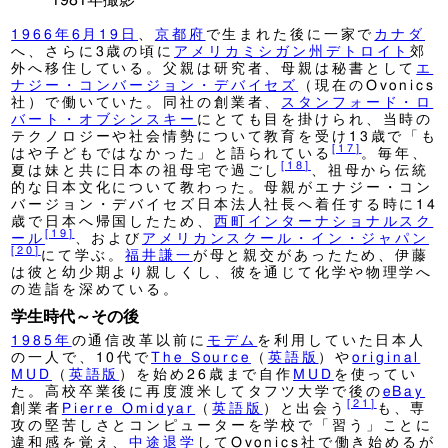
1966年
6月19日
、
京都府
で生まれた後に一家で
カナダ
へ、さらに3歳の頃に
アメリカ
ミシガン州
デトロイト
郊
外へ移住している。父親は研究者、母親は秘書として
エ
ナジー・コンバージョン・デバイセズ
（現在のOvonics
社）で働いていた。同社の創業者、
スタンフォード・ロ
バート・オブシンスキー
にとても目を掛けられ、当時の
テクノロジーや社会情勢について教育を受け13歳で「も
[
17
]
はや子どもではなかった」と語られている
。毎年、
[
18
]
夏は妹と共に日本の祖母宅で過ごし
、祖母から伝統
的な日本文化について教わった。母親がエナジー・コン
バージョン・デバイセズ日本法人社長へ着任する時に14
歳で日本へ帰国したため、
西町インターナショナルスク
[
19
]
ール
、および
アメリカンスクール・イン・ジャパン
[
20
]
にて学ぶ。
福井謙一
が母と親交があったため、伊藤
は彼と幼少期より親しくし、彼を通じて化学や物理学へ
の造詣を深めている。
学生時代～その後
1985年
の通信改革以前に
モデム
を利用していた日本人
の一人で、10代で
The Source
（
英語版
）
や
original
MUD
（
英語版
）
を始め26歳まで自作
MUD
を使ってい
た。高校卒業後に再度渡米してタフツ大学で後の
eBay
[
21
]
創業者
Pierre Omidyar
（
英語版
）
と出会う
も、専
攻の堅苦しさとコンピューターを学校で「習う」ことに
違和感を覚え、
中途退学
してOvonics社で働き始めるが