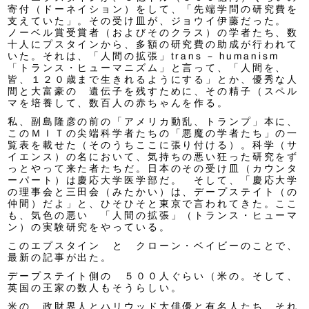
寄付（ドーネイション）をして、「先端学問の研究費を
支えていた」。その受け皿が、ジョウイ伊藤だった。
ノーベル賞受賞者（およびそのクラス）の学者たち、数
十人にプスタインから、多額の研究費の助成が行われて
いた。それは、「人間の拡張」trans – humanism
「トランス・ヒューマニズム」と言って、「人間を、
皆、１２０歳まで生きれるようにする」とか、優秀な人
間と大富豪の 遺伝子を残すために、その精子（スペル
マを培養して、数百人の赤ちゃんを作る。
私、副島隆彦の前の「アメリカ動乱、トランプ」本に、
このＭＩＴの尖端科学者たちの「悪魔の学者たち」の一
覧表を載せた（そのうちここに張り付ける）。科学（サ
イエンス）の名において、気持ちの悪い狂った研究をず
っとやって来た者たちだ。日本のその受け皿（カウンタ
ーパート）は慶応大学医学部だ。 そして、「慶応大学
の理事会と三田会（みたかい）は、デープステイト（の
仲間）だよ」と、ひそひそと東京で言われてきた。ここ
も、気色の悪い 「人間の拡張」（トランス・ヒューマ
ン）の実験研究をやっている。
このエプスタイン と クローン・ベイビーのことで、
最新の記事が出た。
デープステイト側の ５００人ぐらい（米の。そして、
英国の王家の数人もそうらしい。
米の 政財界人とハリウッド大俳優と有名人たち、それ