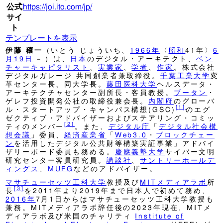
公式
https://joi.ito.com/jp/
サイ
ト
テンプレートを表示
伊藤 穰一
（いとう じょういち、
1966年
〈
昭和
41年〉
6
月19日
– ）は、
日本
のデジタル・アーキテクト、
ベン
チャーキャピタリスト
、
実業家
、
学者
、
作家
。株式会社
デジタルガレージ 共同創業者兼取締役。
千葉工業大学
変
革センター長、同大学長。
藤田医科大学
ヘルスデータ・
アーキテクチャセンター副所長・客員教授。
ブータン
・
ゲレフ投資開発公社の取締役兼会長。
内閣府
のグローバ
[
1
]
ル・スタートアップ・キャンパス構想(GSC)
のエグ
ゼクティブ・アドバイザーおよびステアリング・コミッ
[
2
]
ティのメンバー
。また、
デジタル庁
「
デジタル社会構
想会議
」委員、
経済産業省
「
Web3.0
・
ブロックチェー
ン
を活用したデジタル公共財等構築実証事業」アドバイ
ザリーボード委員も務める。
慶應義塾大学
サイバー文明
研究センター客員研究員。
講談社
、
サントリーホールデ
ィングス
、
MUFG
などのアドバイザー。
マサチューセッツ工科大学
教授及び
MITメディアラボ
所
[
3
]
長
を2011年より2019年まで日本人で初めて務め、
2016年
7月1日からはマサチューセッツ工科大学教授も
兼務。MITメディアラボ辞任後の2023年現在、MITメ
ディアラボ及び米国のチャリティ
Institute of