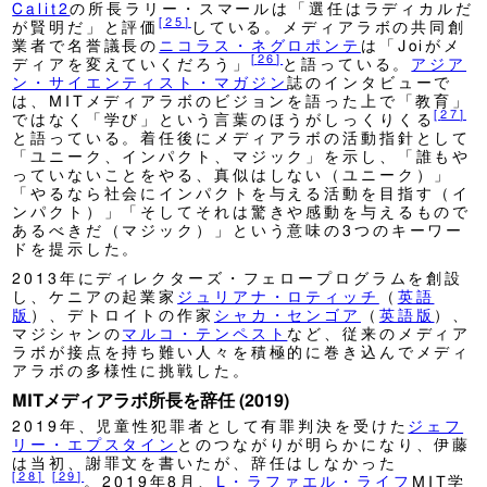
Calit2
の所長ラリー・スマールは「選任はラディカルだ
[
25
]
が賢明だ」と評価
している。メディアラボの共同創
業者で名誉議長の
ニコラス・ネグロポンテ
は「Joiがメ
[
26
]
ディアを変えていくだろう」
と語っている。
アジア
ン・サイエンティスト・マガジン
誌のインタビューで
は、MITメディアラボのビジョンを語った上で「教育」
[
27
]
ではなく「学び」という言葉のほうがしっくりくる
と語っている。着任後にメディアラボの活動指針として
「ユニーク、インパクト、マジック」を示し、「誰もや
っていないことをやる、真似はしない（ユニーク）」
「やるなら社会にインパクトを与える活動を目指す（イ
ンパクト）」「そしてそれは驚きや感動を与えるもので
あるべきだ（マジック）」という意味の3つのキーワー
ドを提示した。
2013年にディレクターズ・フェロープログラムを創設
し、ケニアの起業家
ジュリアナ・ロティッチ
（
英語
版
）
、デトロイトの作家
シャカ・センゴア
（
英語版
）
、
マジシャンの
マルコ・テンペスト
など、従来のメディア
ラボが接点を持ち難い人々を積極的に巻き込んでメディ
アラボの多様性に挑戦した。
MITメディアラボ所長を辞任 (2019)
2019年、児童性犯罪者として有罪判決を受けた
ジェフ
リー・エプスタイン
とのつながりが明らかになり、伊藤
は当初、謝罪文を書いたが、辞任はしなかった
[
28
]
[
29
]
。2019年8月、
L・ラファエル・ライフ
MIT学