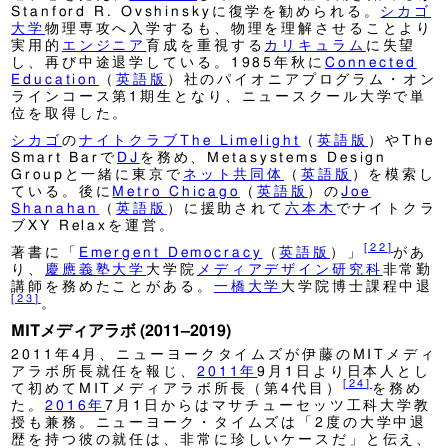
Stanford R. Ovshinskyに復学を勧められる。
シカゴ
大学
物理専攻へ入学するも、物理を理解させることより
実用的
エンジニア
育成を重視する
カリキュラム
に失望
し、再び中途退学している。1985年秋に
Connected
Education
（
英語版
）
社のパイオニアプログラム・オン
ラインコース第1期生となり、ニュースクール大学で単
位を取得した。
シカゴ
の
ナイトクラブ
The Limelight
（
英語版
）
やThe
Smart Barで
DJ
を務め、Metasystems Design
Groupと一緒に東京で
ネット共同体
（
英語版
）
を模索し
ている。後に
Metro Chicago
（
英語版
）
の
Joe
Shanahan
（
英語版
）
に援助されて
六本木
でナイトクラ
ブXY Relaxを運営。
[
22
]
著書に「
Emergent Democracy
（
英語版
）
」
があ
り、
慶應義塾大学
大学院
メディアデザイン研究科
非常勤
講師を務めたことがある。
一橋大学
大学院博士課程中退
[
23
]
。
MITメディアラボ (2011–2019)
2011年4月、ニューヨークタイムズが伊藤のMITメディ
アラボ所長就任を報じ、
2011年
9月1日より日本人とし
[
24
]
て初めてMITメディアラボ所長（第4代目）
を務め
た。
2016年
7月1日からはマサチューセッツ工科大学教
授も兼務。ニューヨーク・タイムズは「2度の大学中退
歴を持つ彼の就任は、非常に珍しいケースだ」と伝え、