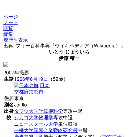
ページ
ノート
閲覧
編集
履歴を表示
出典: フリー百科事典『ウィキペディア（Wikipedia）』
いとう じょういち
伊藤 穰一
2007年撮影
生誕
1966年
6月19日
（59歳）
日本
京都府
京都市
住居
東京
別名
Joi Ito
出身
タフツ大学
計算機科学
専攻中退
校
シカゴ大学
物理学
専攻中退
ニュースクール大学
単位取得
一橋大学
国際企業戦略研究科
中退
慶應義塾大学
博士（政策・メディア）（
論文博士
）