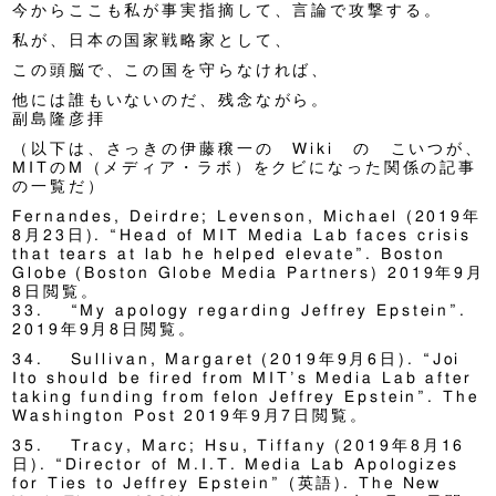
今からここも私が事実指摘して、言論で攻撃する。
私が、日本の国家戦略家として、
この頭脳で、この国を守らなければ、
他には誰もいないのだ、残念ながら。
副島隆彦拝
（以下は、さっきの伊藤穣一の Wiki の こいつが、
MITのM（メディア・ラボ）をクビになった関係の記事
の一覧だ）
Fernandes, Deirdre; Levenson, Michael (2019年
8月23日). “Head of MIT Media Lab faces crisis
that tears at lab he helped elevate”. Boston
Globe (Boston Globe Media Partners) 2019年9月
8日閲覧。
33. “My apology regarding Jeffrey Epstein”.
2019年9月8日閲覧。
34. Sullivan, Margaret (2019年9月6日). “Joi
Ito should be fired from MIT’s Media Lab after
taking funding from felon Jeffrey Epstein”. The
Washington Post 2019年9月7日閲覧。
35. Tracy, Marc; Hsu, Tiffany (2019年8月16
日). “Director of M.I.T. Media Lab Apologizes
for Ties to Jeffrey Epstein” (英語). The New