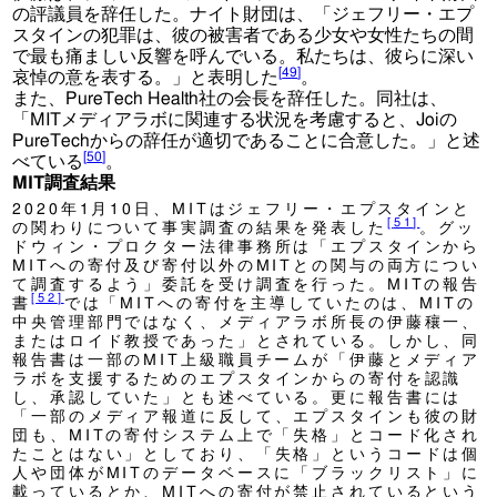
の評議員を辞任した。ナイト財団は、「ジェフリー・エプ
スタインの犯罪は、彼の被害者である少女や女性たちの間
で最も痛ましい反響を呼んでいる。私たちは、彼らに深い
[
49
]
哀悼の意を表する。」と表明した
。
また、PureTech Health社の会長を辞任した。同社は、
「MITメディアラボに関連する状況を考慮すると、Joiの
PureTechからの辞任が適切であることに合意した。」と述
[
50
]
べている
。
MIT調査結果
2020年1月10日、MITはジェフリー・エプスタインと
[
51
]
の関わりについて事実調査の結果を発表した
。グッ
ドウィン・プロクター法律事務所は「エプスタインから
MITへの寄付及び寄付以外のMITとの関与の両方につい
て調査するよう」委託を受け調査を行った。MITの報告
[
52
]
書
では「MITへの寄付を主導していたのは、MITの
中央管理部門ではなく、メディアラボ所長の伊藤穰一、
またはロイド教授であった」とされている。しかし、同
報告書は一部のMIT上級職員チームが「伊藤とメディア
ラボを支援するためのエプスタインからの寄付を認識
し、承認していた」とも述べている。更に報告書には
「一部のメディア報道に反して、エプスタインも彼の財
団も、MITの寄付システム上で「失格」とコード化され
たことはない」としており、「失格」というコードは個
人や団体がMITのデータベースに「ブラックリスト」に
載っているとか、MITへの寄付が禁止されているという