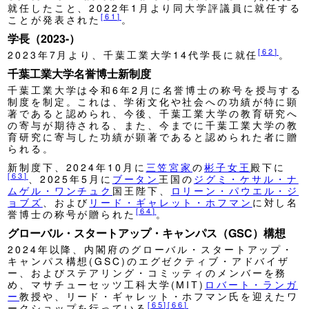
就任したこと、2022年1月より同大学評議員に就任する
[
61
]
ことが発表された
。
学長（2023-）
[
62
]
2023年7月より、千葉工業大学14代学長に就任
。
千葉工業大学名誉博士新制度
千葉工業大学は令和6年2月に名誉博士の称号を授与する
制度を制定。これは、学術文化や社会への功績が特に顕
著であると認められ、今後、千葉工業大学の教育研究へ
の寄与が期待される、また、今までに千葉工業大学の教
育研究に寄与した功績が顕著であると認められた者に贈
られる。
新制度下、2024年10月に
三笠宮家
の
彬子女王
殿下に
[
63
]
、2025年5月に
ブータン
王国の
ジグミ・ケサル・ナ
ムゲル・ワンチュク
国王陛下、
ロリーン・パウエル・ジ
ョブズ
、および
リード・ギャレット・ホフマン
に対し名
[
64
]
誉博士の称号が贈られた
。
グローバル・スタートアップ・キャンパス（GSC）構想
2024年以降、内閣府のグローバル・スタートアップ・
キャンパス構想(GSC)のエグゼクティブ・アドバイザ
ー、およびステアリング・コミッティのメンバーを務
め、マサチューセッツ工科大学(MIT)
ロバート・ランガ
ー
教授や、リード・ギャレット・ホフマン氏を迎えたワ
[
65
]
[
66
]
ークショップを行っている
。