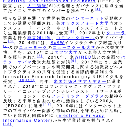
Electrical and Electronics Engineers
(IEEE) が
設立した、
人工知能
(AI)の倫理とガバナンスに焦点を当
[
4
]
てたイニシアチブのメンバーを務めている
。
様々な活動を通じて世界有数の
インターネット
活動家と
しての活動が評価され、英
オックスフォード大学
内オッ
クスフォード・インターネット・インスティテュートよ
[
5
]
り生涯業績賞を2011年に受賞
。2012年より
クローラ
事業を行う
非営利団体
、
コモン・クロール
のアドバイザ
[
6
]
ー
。2014年には、
SxSW
インタラクティブ殿堂入り
[
7
]
及び
ニューヨーク
の
ニュースクール大学
から名誉文学
博士号を、2015年には
タフツ大学
から名誉人文学博士
[
8
]
号を授与された
。2016年、米
WIRED
誌との企画で
バ
[
9
]
ラク・オバマ
元米大統領と対談
。2017年には、企業
間でのイノベーションや研究開発に関する知識及びベス
トプラクティスの共有を促進する国際的非営利団体
Innovation Research InterchangeよりIRIメダルを
[
10
]
[
11
]
受賞し
、同年、
米国芸術科学アカデミー
に選出
された。2018年にはフレデリック・ダグラス・ファミ
リー・イニシアチブとアンチレイシスト・リサーチ&ポ
リシー・センターから
フレデリック・ダグラス
の精神を
反映する平等と自由のために活動をしている200人
[
12
]
（FD200）に選出
。2019年にはインターネット上
でのプライバシー保護や市民の権利を守るために活動し
ている非営利団体EPIC (
Electronic Privacy
Information Center
)から生涯業績賞を授与された
[
13
]
。