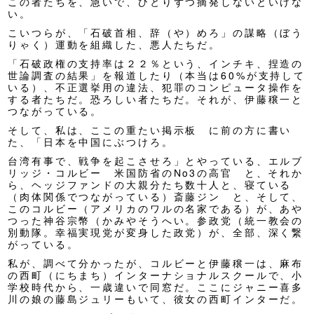
この者たちを、急いで、ひとりずつ摘発しないといけな
い。
こいつらが、「石破首相、辞（や）めろ」の謀略（ぼう
りゃく）運動を組織した、悪人たちだ。
「石破政権の支持率は２２％という、インチキ、捏造の
世論調査の結果」を報道したり（本当は60%が支持して
いる）、不正選挙用の違法、犯罪のコンピュータ操作を
する者たちだ。恐ろしい者たちだ。それが、伊藤穣一と
つながっている。
そして、私は、ここの重たい掲示板 に前の方に書い
た、「日本を中国にぶつけろ。
台湾有事で、戦争を起こさせろ」とやっている、エルブ
リッジ・コルビー 米国防省のNo3の高官 と、それか
ら、ヘッジファンドの大親分たち数十人と、寝ている
（肉体関係でつながっている）斎藤ジン と、そして、
このコルビー（アメリカのワルの名家である）が、あや
つった神谷宗幣（かみやそうへい。参政党（統一教会の
別動隊。幸福実現党が変身した政党）が、全部、深く繋
がっている。
私が、調べて分かったが、コルビーと伊藤穣一は、麻布
の西町（にちまち）インターナショナルスクールで、小
学校時代から、一歳違いで同窓だ。ここにジャニー喜多
川の娘の藤島ジュリーもいて、彼女の西町インターだ。