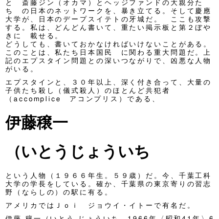
と 斎藤ジン（オカマ）とヘッジファンドの大親分た
ち の日本のネットワークを、暴き立てる。そして慶應
大学が、日本のデープスイテトの牙城だ。 ここも攻撃
する。私は、どんどん書いて、重たい掲示板と第２ぼや
きに 載せる。
どうしても、書いておかなければいけないことがある。
このことは、私たち日本国民 に関わる重大問題だ。上
記のエプスタイン問題との深いつながりで、凶悪な人物
がいる。
エプスタインと、３０年以上、深く付き合って、大量の
子供たち殺し（儀式殺人）のほとんど共犯者
（accomplice アコンプリス）である、
伊藤穣一
（いとうじょういち
という人物（１９６６年生。５９歳）だ。今、千葉工科
大学の学長をしている。確か、千葉県の東京寄りの習志
野（ならしの）の駅に有る。
アメリカではＪｏｉ ジョウイ・イトーで有名だ。
伊藤 穰一（いとう じょういち、1966年〈昭和41年〉6