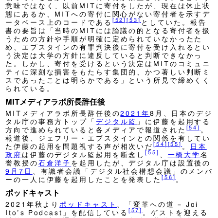
意味ではなく、以前MITに寄付をしたが、現在は休止状
態にあるか、MITへの寄付に関心がない寄付者を示すデ
[
52
]
[
53
]
ータベース上のコードである
としていた。報告
書の要旨は「当時のMITには論議の的となる寄付者を扱
うための方針や手順が明確に定められていなかったた
め、エプスタインの有罪判決後に寄付を受け入れるとい
う決定は大学の方針に違反していると判断できなかっ
た。しかし、寄付を受けるという決定はMITのコミュニ
ティに深刻な損害をもたらす集団的、かつ著しい判断ミ
スであったことは明らかである」という所見で締めくく
られている。
MITメディアラボ所長辞任後
MITメディアラボ所長辞任後の
2021年
8月、日本のデジ
タル庁の事務方トップ「
デジタル監
」に伊藤を起用する
[
54
]
方向で進められていると各メディアで報道された
。
報道後、ジェフリー・エプスタインとの関係を有してい
[
54
]
[
55
]
た伊藤の起用を問題視する声が相次いだ
。
日本
[
55
]
政府
は伊藤のデジタル監起用を断念し
、
一橋大学
名
誉教授の
石倉洋子
を起用したが、デジタル庁は設置後の
9月7日
、有識者会議「デジタル社会構想会議」のメンバ
[
56
]
ーの一人に伊藤を起用したことを発表した
。
ポッドキャスト
2021年秋より
ポッドキャスト
、「変革への道 – Joi
[
57
]
Ito’s Podcast」を配信している
。ゲストを迎える