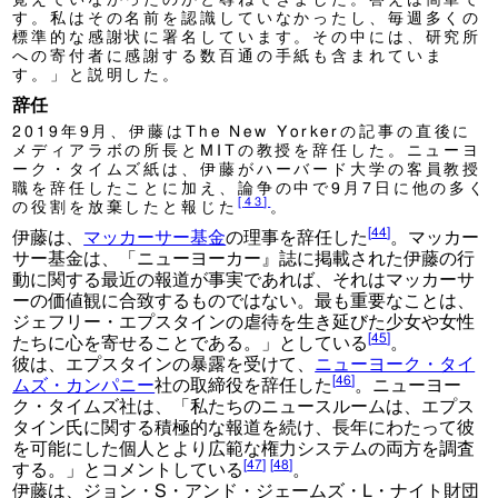
す。私はその名前を認識していなかったし、毎週多くの
標準的な感謝状に署名しています。その中には、研究所
への寄付者に感謝する数百通の手紙も含まれていま
す。」と説明した。
辞任
2019年9月、伊藤はThe New Yorkerの記事の直後に
メディアラボの所長とMITの教授を辞任した。ニューヨ
ーク・タイムズ紙は、伊藤がハーバード大学の客員教授
職を辞任したことに加え、論争の中で9月7日に他の多く
[
43
]
の役割を放棄したと報じた
。
[
44
]
伊藤は、
マッカーサー基金
の理事を辞任した
。マッカー
サー基金は、「ニューヨーカー』誌に掲載された伊藤の行
動に関する最近の報道が事実であれば、それはマッカーサ
ーの価値観に合致するものではない。最も重要なことは、
ジェフリー・エプスタインの虐待を生き延びた少女や女性
[
45
]
たちに心を寄せることである。」としている
。
彼は、エプスタインの暴露を受けて、
ニューヨーク・タイ
[
46
]
ムズ・カンパニー
社の取締役を辞任した
。ニューヨー
ク・タイムズ社は、「私たちのニュースルームは、エプス
タイン氏に関する積極的な報道を続け、長年にわたって彼
を可能にした個人とより広範な権力システムの両方を調査
[
47
]
[
48
]
する。」とコメントしている
。
伊藤は、ジョン・S・アンド・ジェームズ・L・ナイト財団