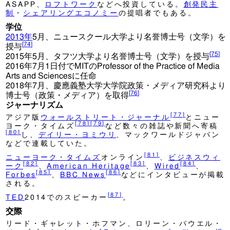
ASAPP、
ロフトワーク
などへ投資している。
創発民主
制
・
シェアリングエコノミー
の提唱者でもある。
学位
2013年
5月、ニュースクール大学より名誉博士号（文学）を
[
74
]
授与
[
75
]
2015年5月、タフツ大学より名誉博士号（文学）を授与
2016年7月1日付でMITのProfessor of the Practice of Media
Arts and Sciencesに任命
2018年7月、慶應義塾大学大学院政策・メディア研究科より
[
76
]
博士号（政策・メディア）を取得
ジャーナリズム
[
77
]
アジア版
ウォールストリート・ジャーナル
とニュー
[
78
]
[
79
]
ヨーク・タイムズ
など数々の雑誌や新聞へ寄稿
[
80
]
し、
デイリー・ヨミウリ
、マックワールドジャパン
などで連載していた。
[
81
]
ニューヨーク・タイムズ
オンライン
、
ビジネスウィ
[
82
]
[
83
]
[
84
]
ーク
、
American Heritage
、
Wired
、
[
85
]
[
86
]
Forbes
、
BBC News
などにインタビューが掲載
される。
[
87
]
TED
2014でのスピーカー
。
交際
リード・ギャレット・ホフマン、ロリーン・パウエル・