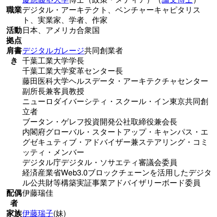
職業
デジタル・アーキテクト、ベンチャーキャピタリス
ト、実業家、学者、作家
活動
日本、アメリカ合衆国
拠点
肩書
デジタルガレージ
共同創業者
き
千葉工業大学学長
千葉工業大学変革センター長
藤田医科大学ヘルスデータ・アーキテクチャセンター
副所長兼客員教授
ニューロダイバーシティ・スクール・イン東京共同創
立者
ブータン・ゲレフ投資開発公社取締役兼会長
内閣府グローバル・スタートアップ・キャンパス・エ
グゼキュティブ・アドバイザー兼ステアリング・コミ
ッティ・メンバー
デジタル庁デジタル・ソサエティ審議会委員
経済産業省Web3.0ブロックチェーンを活用したデジタ
ル公共財等構築実証事業アドバイザリーボード委員
配偶
伊藤瑞佳
者
家族
伊藤瑞子
(妹)