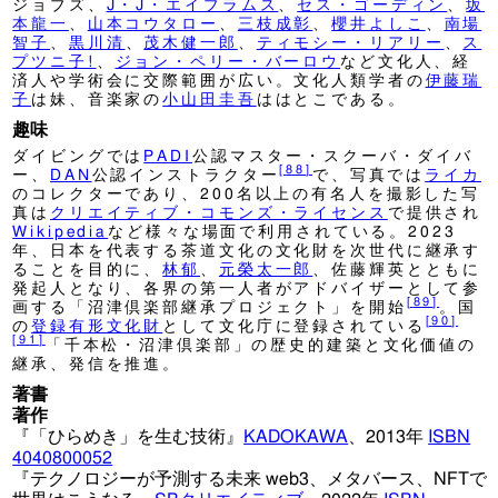
ジョブズ、
J・J・エイブラムス
、
セス・ゴーディン
、
坂
本龍一
、
山本コウタロー
、
三枝成彰
、
櫻井よしこ
、
南場
智子
、
黒川清
、
茂木健一郎
、
ティモシー・リアリー
、
ス
プツニ子!
、
ジョン・ペリー・バーロウ
など文化人、経
済人や学術会に交際範囲が広い。文化人類学者の
伊藤瑞
子
は妹、音楽家の
小山田圭吾
ははとこである。
趣味
ダイビングでは
PADI
公認マスター・スクーバ・ダイバ
[
88
]
ー、
DAN
公認インストラクター
で、写真では
ライカ
のコレクターであり、200名以上の有名人を撮影した写
真は
クリエイティブ・コモンズ・ライセンス
で提供され
Wikipedia
など様々な場面で利用されている。2023
年、日本を代表する茶道文化の文化財を次世代に継承す
ることを目的に、
林郁
、
元榮太一郎
、佐藤輝英とともに
発起人となり、各界の第一人者がアドバイザーとして参
[
89
]
画する「沼津倶楽部継承プロジェクト」を開始
。国
[
90
]
の
登録有形文化財
として文化庁に登録されている
[
91
]
「千本松・沼津倶楽部」の歴史的建築と文化価値の
継承、発信を推進。
著書
著作
『「ひらめき」を生む技術』
KADOKAWA
、2013年
ISBN
4040800052
『テクノロジーが予測する未来 web3、メタバース、NFTで