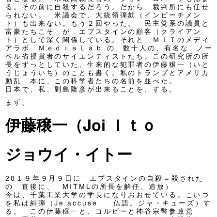
る。その前に自殺するだろう。だから、裁判所にも任せ
られない。 米議会で、大統領弾劾（インピーチメン
ト）も出来ない。もう２回やった。 民主党系の議員と
富豪たちこそ が エプスタインの顧客（クライアン
ト）として深く関係している。それと、ＭＩＴのメディ
アラボ ＭｅｄｉａＬａｂ の 数十人の、有名な ノー
ベル省授賞者のサイエンティストたち。この研究所の所
長をずっとしていた、生来的な犯罪者の伊藤穣一（いと
うじょういち）のことも書く。私のトランプとアメリカ
動乱 本に、この科学者たちの名前を並べた。
日本で、私、副島隆彦が出来ることを、する。
まず、
伊藤穣一（Joi Ｉｔｏ
ジョウイ・イトー
20１９年９月９日に エプスタインの自殺＝殺された
の 直後に、 MITMLの所長を解任、追放）
今は、千葉工業大学の学長になりおおせている。こいつ
を私は糾弾（Je accuse 仏語。ジャ・キューズ）す
る。 この伊藤穣一と、コルビーと神谷宗幣参政党