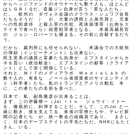
からヘッジファンドのオウナーたち数十人も。ほとんど
はＬＧＢＩＱだ。斎藤ジン自身が言う「変な人たち」
だ。 欧州の ダヴォス会議のクラウス・シュワブ会長
たちもそうだ ） が、大量の誘拐と人身売買と、児童
への性的虐待 と殺人罪の共犯、死体損壊罪（お肉をス
テイキで食べたら）凶悪犯罪者となる。 米最高裁長官
の ジョン・ロバーツも捕まる。その前に自殺するだろ
う。
だから、裁判所にも任せられない。 米議会での大統領
の弾劾（インピーチメント）も出来ない。
民主党系の議員と富豪たち自身が エプスタインからカ
ネを貰い（政治献金）、エプスタインの顧客（クライア
ント）として深く関係している。
それと、ＭＩＴのメディアラボ ＭｅｄｉａＬａｂ の
数十人の、有名な ノーベル省授賞者のサイエンティス
ト（科学者）たち。私のトランプとアメリカ動乱 本
に、この者たちの名前を並べた。
日本で、私、副島隆彦が出来ることは、
まず、この伊藤穣一（Joi Ｉｔｏ ジョウイ・イトー
を、徹底的に、糾弾することだ。そして、このJoi と一
緒に動き、彼を支えてる、各省の官僚たちや、テレビ新
聞の記者たち が、統一教会の組織員であり、 まさし
く、日本のデープステイトの手先たちだ。NHKにもたく
さん、いる。