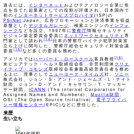
過去には、
インターネット
およびテクノロジー企業に焦
点を当てた起業家としての役割が評価され、日本国内で
初の
インターネットサービスプロバイダ
(ISP)の
PSINet
Japan、広告プロモーションと決済事業を収益
基盤とした
デジタルガレージ
、検索エンジンの
インフォ
シーク
などを設立。1997年に
警察庁
情報セキュリティ
ビジョン策定委員会委員に
ネットワークセキュリティ
専
[
14
]
門家として請われ
日本の警察庁ハイテク犯罪対策室
立ち上げに関与した。警察庁総合セキュリティ対策会議
[
15
]
委員
など多くの委員を務めた。
[
16
]
アメリカでは
ハーバード・ロースクール
客員教授
、
米ピュアテック・ヘルス取締役会長、非営利団体
クリエ
イティブ・コモンズ
取締役会長兼最高経営責任者を務め
る上に、理事として
ニューヨーク・タイムズ
社、
ソニー
株式会社、ジョン・S・アンド・ジェームズ・L・ナイト
財団、ジョン・D・アンド・キャサリン・T・マッカー
サー財団、
ICANN
(The Internet Corporation for
Assigned Names and Numbers)、
Mozilla財団
、
OSI (The Open Source Initiative)、
電子プライバ
シー情報センター
(EPIC)などに歴任した。
来歴
生い立ち
1981年撮影