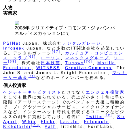
人物
実業家
2008年 クリエイティブ・コモンズ・ジャパン パ
ネルディスカッションにて
PSINet
Japan、株式会社
デジタルガレージ
、
Infoseek
Japan、など多数のIT関連会社を起業してい
[
67
]
る。デジタルガレージ
、
カルチュア・コンビニエン
[
68
]
ス・クラブ
、
ローソン
、
マネックスグループ
、
ソニ
[
69
]
[
70
]
ー
、株式会社
日本技芸
、
Tucows
、
Mozilla
Foundation
、
WITNESS
、
Creative Commons
、The
John S. and James L. Knight Foundation、
マッカ
[
71
]
ーサー基金
などのボードメンバーを務める。
個人投資家
ベンチャーキャピタリスト
だけでなく
エンジェル投資家
としても世界に知られている。売上が小さく非常に早い
段階（アーリーステージ）でのベンチャー支援に積極的
で、ブログやソーシャルサービス、マイクロファイナン
スなど、インターネット時代を代表するユニークなビジ
[
72
]
ネスの創出に貢献しており、過去に、
Twitter
、
Six
Apart
、
Wikia
、
Flickr
、
Last.fm
、
Fotonauts
、
[
73
]
Kickstarter
、
Path
、littleBits、FormLabs、