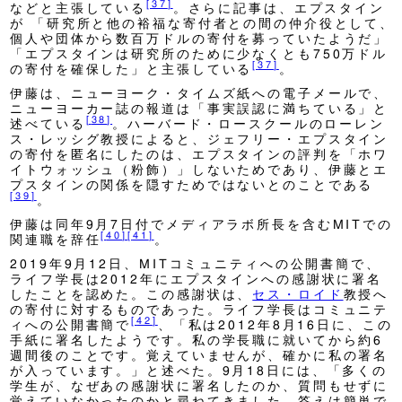
[
37
]
などと主張している
。さらに記事は、エプスタイン
が 「研究所と他の裕福な寄付者との間の仲介役として、
個人や団体から数百万ドルの寄付を募っていたようだ」
「エプスタインは研究所のために少なくとも750万ドル
[
37
]
の寄付を確保した」と主張している
。
伊藤は、ニューヨーク・タイムズ紙への電子メールで、
ニューヨーカー誌の報道は「事実誤認に満ちている」と
[
38
]
述べている
。ハーバード・ロースクールのローレン
ス・レッシグ教授によると、ジェフリー・エプスタイン
の寄付を匿名にしたのは、エプスタインの評判を「ホワ
イトウォッシュ（粉飾）」しないためであり、伊藤とエ
プスタインの関係を隠すためではないとのことである
[
39
]
。
伊藤は同年9月7日付でメディアラボ所長を含むMITでの
[
40
]
[
41
]
関連職を辞任
。
2019年9月12日、MITコミュニティへの公開書簡で、
ライフ学長は2012年にエプスタインへの感謝状に署名
したことを認めた。この感謝状は、
セス・ロイド
教授へ
の寄付に対するものであった。ライフ学長はコミュニテ
[
42
]
ィへの公開書簡で
、「私は2012年8月16日に、この
手紙に署名したようです。私の学長職に就いてから約6
週間後のことです。覚えていませんが、確かに私の署名
が入っています。」と述べた。9月18日には、「多くの
学生が、なぜあの感謝状に署名したのか、質問もせずに
覚えていなかったのかと尋ねてきました。答えは簡単で