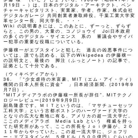
月19日 – ）は、日本のデジタル・アーキテクト、ベン
チャーキャピタリスト、実業家、学者、作家。株式会社
デジタルガレージ 共同創業者兼取締役。千葉工業大学変
革センター長、同大学長。・・・
Wiki の説明書きには、このあとに、ずーっと、ずらず
らと、この男の、大量の、コノジョウイ Joi日本政府
の多くのデジタル・サイエンス 系の 審議会やサイバ
ー犯罪の重要な役職についている。
伊藤穣一がエプスタインと犯した 過去の凶悪事件につ
いては、誰でも読める、以下のWikipedea の伊藤穣一
の説明文と、最後の 脚注（ふっとノート）の記事で、
証拠として十分である。
（ウィキペディアから）
36. 「“少女虐待の米富豪、MIT（エム・アイ・ティ）
機関の日本人所長に資金” 」日本経済新聞. (2019年9
月7日) 。
“MITメディアラボの伊藤穰一所長が辞任”. MITテクノ
ロジーレビュー(2019年9月9日)
副島隆彦です。ＭＩＴというのは、「マサチューセッツ
工科大学」という古都ボストンのハーヴァード大学の
となりの広大な敷地に有る、アメリカの超一流大学だ。
ここのメディアラボ Media Lab という 権威を持っ
てた研究所があって、ここの所長をＪｏｉ伊藤が、２０
１１年からやっていた。この超一流大学に、ジェフリ
ー・エプスタインが、５億ドル（５００億円）ぐらいの