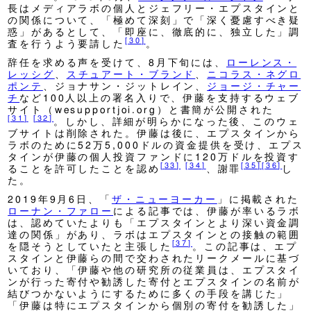
長はメディアラボの個人とジェフリー・エプスタインと
の関係について、「極めて深刻」で「深く憂慮すべき疑
惑」があるとして、「即座に、徹底的に、独立した」調
[
30
]
査を行うよう要請した
。
辞任を求める声を受けて、8月下旬には、
ローレンス・
レッシグ
、
スチュアート・ブランド
、
ニコラス・ネグロ
ポンテ
、ジョナサン・ジットレイン、
ジョージ・チャー
チ
など100人以上の署名入りで、伊藤を支持するウェブ
サイト（wesupportjoi.org）と書簡が公開された
[
31
]
[
32
]
。しかし、詳細が明らかになった後、このウェ
ブサイトは削除された。伊藤は後に、エプスタインから
ラボのために52万5,000ドルの資金提供を受け、エプス
タインが伊藤の個人投資ファンドに120万ドルを投資す
[
33
]
[
34
]
[
35
]
[
36
]
ることを許可したことを認め
、謝罪
し
た。
2019年9月6日、「
ザ・ニューヨーカー
」に掲載された
ローナン・ファロー
による記事では、伊藤が率いるラボ
は、認めていたよりも「エプスタインとより深い資金調
達の関係」があり、ラボはエプスタインとの接触の範囲
[
37
]
を隠そうとしていたと主張した
。この記事は、エプ
スタインと伊藤らの間で交わされたリークメールに基づ
いており、「伊藤や他の研究所の従業員は、エプスタイ
ンが行った寄付や勧誘した寄付とエプスタインの名前が
結びつかないようにするために多くの手段を講じた」
「伊藤は特にエプスタインから個別の寄付を勧誘した」