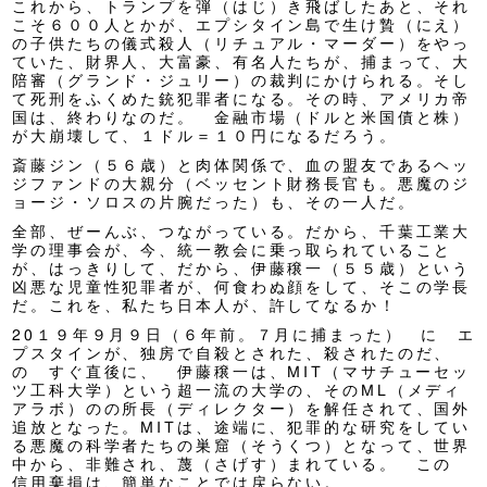
これから、トランプを弾（はじ）き飛ばしたあと、それ
こそ６００人とかが、エプシタイン島で生け贄（にえ）
の子供たちの儀式殺人（リチュアル・マーダー）をやっ
ていた、財界人、大富豪、有名人たちが、捕まって、大
陪審（グランド・ジュリー）の裁判にかけられる。そし
て死刑をふくめた銃犯罪者になる。その時、アメリカ帝
国は、終わりなのだ。 金融市場（ドルと米国債と株）
が大崩壊して、１ドル＝１０円になるだろう。
斎藤ジン（５６歳）と肉体関係で、血の盟友であるヘッ
ジファンドの大親分（ベッセント財務長官も。悪魔のジ
ョージ・ソロスの片腕だった）も、その一人だ。
全部、ぜーんぶ、つながっている。だから、千葉工業大
学の理事会が、今、統一教会に乗っ取られていること
が、はっきりして、だから、伊藤穣一（５５歳）という
凶悪な児童性犯罪者が、何食わぬ顔をして、そこの学長
だ。これを、私たち日本人が、許してなるか！
20１９年９月９日（６年前。７月に捕まった） に エ
プスタインが、独房で自殺とされた、殺されたのだ、
の すぐ直後に、 伊藤穣一は、MIT（マサチューセッ
ツ工科大学）という超一流の大学の、そのML（メディ
アラボ）のの所長（ディレクター）を解任されて、国外
追放となった。MITは、途端に、犯罪的な研究をしてい
る悪魔の科学者たちの巣窟（そうくつ）となって、世界
中から、非難され、蔑（さげす）まれている。 この
信用棄損は、簡単なことでは戻らない。