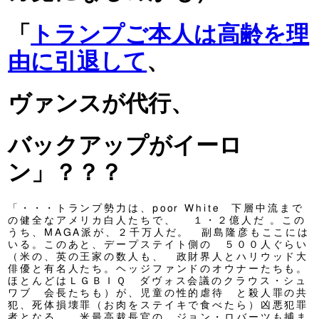
「
トランプご本人は高齢を理
由に引退して
、
ヴァンスが代行、
バックアップがイーロ
ン」？？？
「・・・トランプ勢力は、poor White 下層中流まで
の健全なアメリカ白人たちで、 １・２億人だ 。この
うち、MAGA派が、２千万人だ。 副島隆彦もここには
いる。このあと、デープステイト側の ５００人ぐらい
（米の、英の王家の数人も、 政財界人とハリウッド大
俳優と有名人たち。ヘッジファンドのオウナーたちも。
ほとんどはＬＧＢＩＱ ダヴォス会議のクラウス・シュ
ワブ 会長たちも）が、児童の性的虐待 と殺人罪の共
犯、死体損壊罪（お肉をステイキで食べたら）凶悪犯罪
者となる。 米最高裁長官の ジョン・ロバーツも捕ま