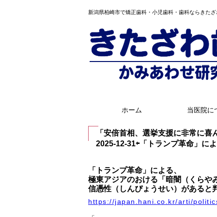
新潟県柏崎市で矯正歯科・小児歯科・歯科ならきたざ
ホーム
当医院に
「安倍首相、選挙支援に非常に喜
2025-12-31⇦「トランプ革命
「トランプ革命」による、
極東アジアのおける「暗闇（くらや
信憑性（しんぴょうせい）があると
https://japan.hani.co.kr/arti/polit