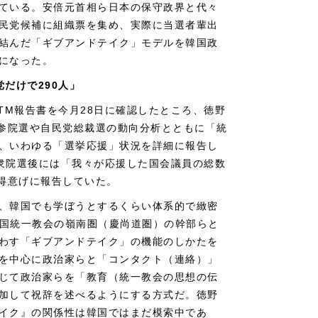
ている。安倍元首相ら日本の保守政界と代々
民党候補に組織票を集め、実際に当選者輩出
結んだ「ギブアンドテイク」モデルを韓国政
になった。
だけで290人」
たTM報告書を今月28日に確認したところ、徳野
・参院選や自民党総裁選の動向分析とともに「統
、いわゆる「選挙応援」状況を詳細に報告し
の衆院選後には「我々が応援した国会議員の総数
と得意げに報告していた。
、韓国でも学ぼうとするくらい体系的で緻密
韓国統一教会の嶺南圏（慶尚道圏）の幹部らと
わす「ギブアンドテイク」の機能のしかたを
を中心に政治家らと「コンタクト（連絡）」
じて政治家らを「教育（統一教会の思想の伝
加して祝辞を述べるようにする方式だ。徳野
イク』の関係性は韓国ではまだ模索中であ