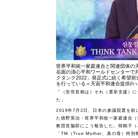
世界平和統一家庭連合と関連団体の天
岳面の清心平和ワールドセンターで
クタンク2022」発足式に続く希望
を行っている＝天宙平和連合提供//
「（安倍首相は）それ（選挙支援）に
た」
2019年7月2日、日本の参議院選を
た徳野英治・世界平和統一家庭連合（
教団首脳部にこう報告した。韓鶴子（
「TM（True Mother、真の母