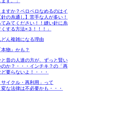
します。」
きますか？ペロペロなめるのはイ
【針の糸通し】苦手な人が多い！
ってみてください！！縫い針に糸
すくする方法×３！！！」
んどん複雑になる理由
『本物』かも？
ひと昔の人達の方が、ずっと賢い
いのか？・・・インチキ？の「再
など要らないよ！・・・
リサイクル・再利用」って
・変な法律は不必要かも・・・