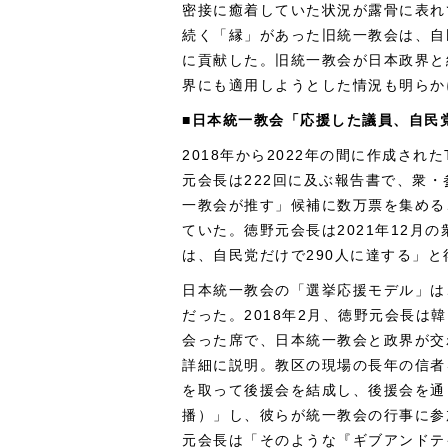
密接に癒着していた状況が露骨に表れ
続く「縁」があった旧統一教会は、自
に貢献した。旧統一教会が日本政界と
界にも適用しようとした情況も明らか
■日本統一教会「応援した議員、自民党
2018年から2022年の間に作成され
元会長は222回に及ぶ報告書で、衆
一教会が推す」候補に数万票を集める
ていた。徳野元会長は2021年12月
は、自民党だけで290人に達する」
日本統一教会の「選挙応援モデル」は
だった。2018年2月、徳野元会長は
会った席で、日本統一教会と政界が交
詳細に説明。教区の現場の長年の信者
を取って後援会を結成し、後援会を通
播）」し、彼らが統一教会の行事に参
元会長は「そのような『ギブアンドテ