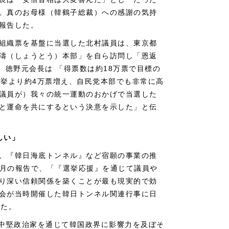
。真のお母様（韓鶴子総裁）への感謝の気持
報告した。
組織票を基盤に当選した北村議員は、東京都
濤（しょうとう）本部」を自ら訪問し「恩返
、徳野元会長は 「得票数は約18万票で目標の
選挙より約4万票増え、自民党本部でも非常に高
議員が）我々の統一運動のおかげで当選した
と運命を共にするという決意を示した」と伝
しい」
、『韓日海底トンネル』など宿願の事業の推
5月の報告で、「『選挙応援』を通じて議員や
り深い信頼関係を築くことが最も現実的で効
会が当時開催した韓日トンネル関連行事に日
した。
本の中堅政治家を通じて韓国政界に影響力を及ぼそ