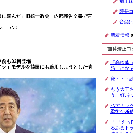
矯正
院長
常に喜んだ」旧統一教会、内部報告文書で言
音楽
31 17:30
新着情報
(
歯科矯正コ
前も32回登場
「高機能
イク」モデルを韓国にも適用しようとした情
防」にな
寶・・・
もう大工
う、釘.ネ
ベアナッ
柔術が断
「 「えっ
るあるトラ