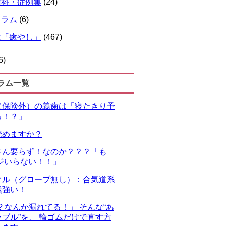
歯科・症例集
(24)
コラム
(6)
は「癒やし」
(467)
6)
ラム一覧
（保険外）の義歯は「寝たきり予
る！？」
読めますか？
さん要らず！なのか？？？「も
ジいらない！！」
クル（グローブ無し）：合気道系
然強い！
!? なんか漏れてる！」 そんな“あ
ブル”を、 輪ゴムだけで直す方