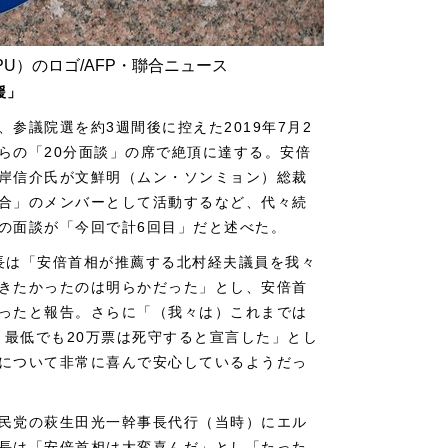
U）のロゴ/AFP・聯合ニュース
援」
参議院選を約3週間後に控えた2019年7月2
らの「20分面談」の席で絶頂に達する。安倍
岸信介氏が文鮮明（ムン・ソンミョン）総裁
合」のメンバーとして活動するなど、代々続
の面談が「今回で計6回目」だと述べた。
長は「安倍首相が推薦する北村経夫議員を我々
きたかったのは明らかだった」とし、安倍首
ったと報告。さらに「（我々は）これまでは
、最低でも20万票は死守すると宣言した」とし
について非常に喜んで安心しているようだっ
民党の萩生田光一幹事長代行（当時）にエル
長は「安倍首相は大変喜んだ」とし「たった