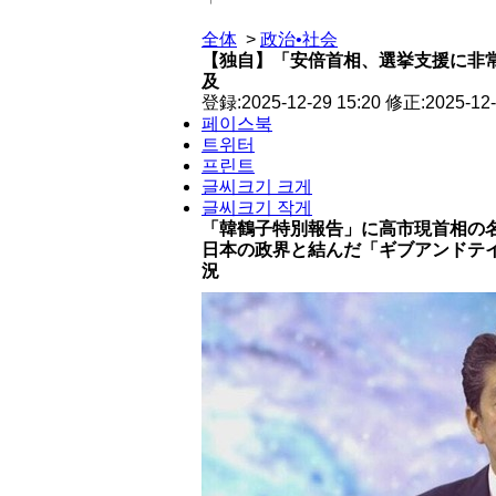
「
全体
>
政治•社会
【独自】「安倍首相、選挙支援に非
及
登録:2025-12-29 15:20 修正:2025-12-
페이스북
트위터
프린트
글씨크기 크게
글씨크기 작게
「韓鶴子特別報告」に高市現首相の名
日本の政界と結んだ「ギブアンドテ
況