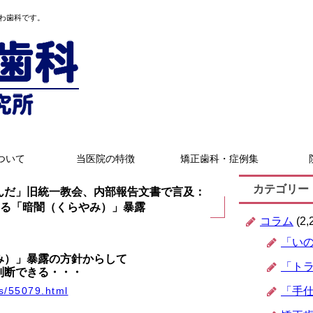
わ歯科です。
ついて
当医院の特徴
矯正歯科・症例集
カテゴリー
んだ」旧統一教会、内部報告文書で言及：
」による「暗闇（くらやみ）」暴露
コラム
(2,
「い
み）」暴露の方針からして
「ト
判断できる・・・
ics/55079.html
「手