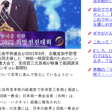
法を紹介
自分でで
ケン！「
これでや
を通しや
ギヤがど
これって
むしろ、
宙平和連合が2021年9月、京畿道加平郡雪
のではな
共同主催した「神統一韓国安着のためのシン
エネ」？
前進大会で、安倍晋三元首相が映像で基調講演
ハンギョレ新聞社
本物の「
何？・・
ついて非常に喜んで安心しているようだっ
前に自民党本部の総裁室で安倍晋三首相と面談し
旧統一教会）日本統一教会会長（当時）は、
ハン・ハクチャ）総裁に報告された
）特別報告」の文書には、日本の政界と旧統一教会が