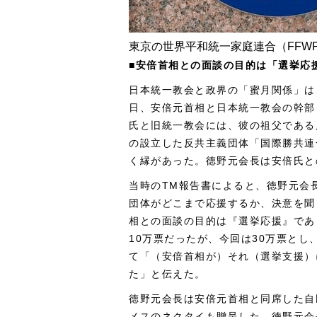
東京の世界平和統一家庭連合（FFWP
■安倍首相との面談の目的は「選挙応
日本統一教会と政界の「蜜月関係」は、
日、安倍元首相と日本統一教会の幹部
氏と旧統一教会には、彼の祖父である
の設立した反共主義団体「国際勝共連
く縁があった。徳野元会長は安倍氏と
当時のTM報告書によると、徳野元会
団体がどこまで応援するか、決意を聞
相との面談の目的は『選挙応援』であ
10万票だったが、今回は30万票とし
て「（安倍首相が）それ（選挙支援）
た」と伝えた。
徳野元会長は安倍元首相と同席した自
メスのネクタイも贈呈した。徳野元会