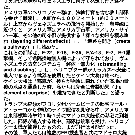
０カ所の基地からヴェネズエラに向けて発進したと述べ
た。
アメリカ軍のヘリコプター群は、法執行官を含む救出部隊
を乗せて離陸し、水面から１００フィート（約３０メート
ル）上空からヴェネズエラへの飛行を開始した。海岸線に
近づくと、アメリカ軍はアメリカ宇宙軍、アメリカ・サイ
バー軍、その他の司令部が提供する「様々な効果を積み重
ね（layering different effects）」、「進路を開き（create
a pathway）」し始めた。
これらの部隊は、F-22、F-18、F-35、E/A-18、E-2、B-1爆
撃機、そして遠隔操縦無人機によって守られており、ヴェ
ネズエラの防空システムを「解体・無力化（dismantling
and disabling）」し、ヘリコプター群がカラカスへ安全に
進入できるよう武器を使用したとケイン大将は述べた。
ケイン大将は「部隊が、彼らが物陰に隠れていた高地の最
後の地点を通過した時、私たちは完全に奇襲効果（the
element of surprise）を維持できたと判断した」と語っ
た。
トランプ大統領がフロリダ州パームビーチの邸宅マール・
ア・ラーゴから作戦のライヴ配信を見守る中、アメリカ軍
は東部標準時午前１時１分にマドゥロ大統領の邸宅に到着
した。部隊が進入する途中、部隊は銃撃を受け、ヘリコプ
ター１機が被弾したものの、まだ飛行は可能だった。
その後、軍人たちは複数のFBI捜査官と共にマドゥロ大統