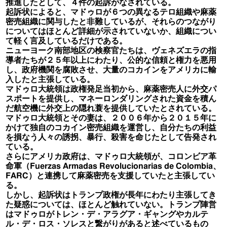
推進したとして、４件の起訴がなされている。
起訴状によると、マドゥロが６つの異なるテロ組織や麻薬
密売組織に関与したと非難しているが、それらのつながり
についてはほとんど詳細が示されていないか、組織につい
て軽く言及しているだけである。
ニューヨーク南部地区の検察官たちは、ヴェネズエラの指
導者たちが２５年以上にわたり、公的な信頼と権力を悪用
し、政府機関を腐敗させ、大量のコカインをアメリカに輸
入したと主張している。
マドゥロ大統領は政権発足当初から、麻薬密売人に外交パ
スポートを提供し、マネーロンダリングされた資金を積ん
だ航空機に外交上の隠れ蓑を提供していたとされている。
マドゥロ大統領とその妻は、２００６年から２０１５年に
かけて独自のコカイン密売組織を運営し、自分たちの利益
を損なう人々の誘拐、暴行、殺害を命じたとして告発され
ている。
さらにアメリカ政府は、マドゥロ大統領が、コロンビア革
命軍（Fuerzas Armadas Revolucionarias de Colombia、
FARC）と連携して麻薬密売を支援していたと主張してい
る。
しかし、起訴状はトランプ政権が長年にわたり主張してき
た疑惑については、ほとんど触れていない。トランプ陣営
はマドゥロがトレン・デ・アラグア・ギャングやカルテ
ル・デ・ロス・ソレスと繋がりがあると述べているもの