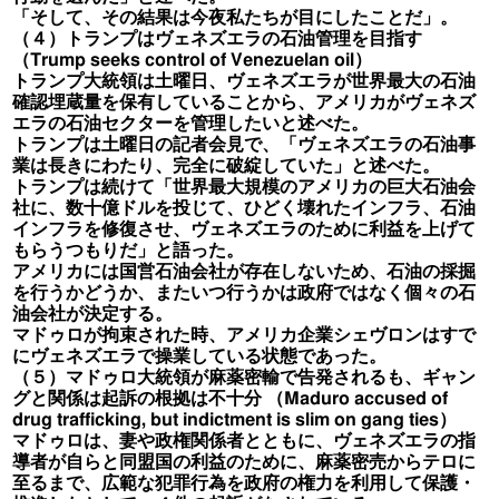
「そして、その結果は今夜私たちが目にしたことだ」。
（４）トランプはヴェネズエラの石油管理を目指す
（Trump seeks control of Venezuelan oil）
トランプ大統領は土曜日、ヴェネズエラが世界最大の石油
確認埋蔵量を保有していることから、アメリカがヴェネズ
エラの石油セクターを管理したいと述べた。
トランプは土曜日の記者会見で、「ヴェネズエラの石油事
業は長きにわたり、完全に破綻していた」と述べた。
トランプは続けて「世界最大規模のアメリカの巨大石油会
社に、数十億ドルを投じて、ひどく壊れたインフラ、石油
インフラを修復させ、ヴェネズエラのために利益を上げて
もらうつもりだ」と語った。
アメリカには国営石油会社が存在しないため、石油の採掘
を行うかどうか、またいつ行うかは政府ではなく個々の石
油会社が決定する。
マドゥロが拘束された時、アメリカ企業シェヴロンはすで
にヴェネズエラで操業している状態であった。
（５）マドゥロ大統領が麻薬密輸で告発されるも、ギャン
グと関係は起訴の根拠は不十分 （Maduro accused of
drug trafficking, but indictment is slim on gang ties）
マドゥロは、妻や政権関係者とともに、ヴェネズエラの指
導者が自らと同盟国の利益のために、麻薬密売からテロに
至るまで、広範な犯罪行為を政府の権力を利用して保護・