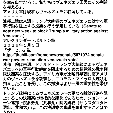
を生み出すだろう。私たちはヴェネズエラ国民にその利益
を与える」。
アメリカ軍は現在もヴェネズエラに駐留している。
＝＝＝＝＝
連邦上院は来週トランプ大統領のヴェネズエラに対する軍
事行動を阻止する投票を行う予定している（Senate to
vote next week to block Trump’s military action against
Venezuela）
アレクサンダー・ボルトン筆
２０２６年１月３日
『ザ・ヒル』誌
https://thehill.com/homenews/senate/5671074-senate-
war-powers-resolution-venezuela-vote/
連邦上院は来週、ドナルド・トランプ大統領によるヴェネ
ズエラへの軍事行動継続を阻止するための超党派の戦争権
限決議案を採決する。アメリカ軍が土曜日早朝に南アメリ
カのヴェネズエラを攻撃し、ニコラス・マドゥロ大統領を
拘束したことを受け、この採決はより一層の重要性を帯び
ている。
トランプ政権によるヴェネズエラへの更なる敵対行為を阻
止するこの決議案は特権的な議決であるため、ジョン・ス
ーン連邦上院多数党（共和党）院内総務（サウスダコタ州
選出、共和党）は、この決議案の審議を阻止することはで
きない。