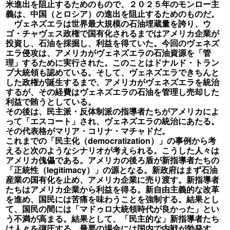
米進出を阻止するためのもので、２０２５年のモンロー主
義は、中国（とロシア）の進出を阻止するためのものだ。
ヴェネズエラは世界最大規模の石油埋蔵量を誇り、ウ
ゴ・チャヴェス政権で国有化されるまではアメリカ企業が
投資し、石油を採掘し、利益を得ていた。今回のヴェネズ
エラ侵攻は、アメリカがヴェネズエラの石油資源を「管
理」するために実行された。このことはドナルド・トラン
プ大統領も認めている。そして、ヴェネズエラできちんと
した政権が誕生するまで、アメリカがヴェネズエラを統治
するが、その経費はヴェネズエラの石油を管理し売却した
利益で賄うとしている。
その後は、民主派・反体制派の指導者たちがアメリカによ
って「エスコート」され、ヴェネズエラの統治にあたる。
その代表格がマリア・コリナ・マチャドだ。
これまでの「民主化（democratization）」の事例から考
えると次のようなシナリオが考えられる。こうした人々は
アメリカ傀儡である。アメリカの後ろ盾が新指導者たちの
「正統性（legitimacy）」の源となる。新政府はまず石油
産業の国有化を止め、アメリカ企業に売り渡す。新指導者
たちはアメリカ企業から利益を得る。新自由主義的な改革
を進め、国民には苦痛を味わうことを強制する。結果とし
て、国民の間には「マドゥロ大統領時代が良かった」とい
う不満が高まる。結果として、「民主的な」新指導者たち
は人々を弾圧する。最悪の場合には国内で内戦が勃発す