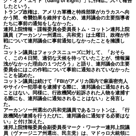
グ・オブ・エイト（Gang of Eight）」に作戦について報告
したという。
トランプ政権は、アメリカ軍機と特殊部隊がカラカスへ向
かう間、奇襲効果を維持するため、連邦議会の主要指導者
たちに事前の通知をしなかった。
連邦上院情報・諜報委員会委員長トム・コットン連邦上院
議員（アーカンソー州選出、共和党）は土曜日、政権が作
戦について連邦議会に事前通知しなかったことを擁護し
た。
コットン議員はフォックスニューズに対して、「おそら
く、この４日間、適切な天候を待っていたことが、情報漏
洩がなかった理由の１つだろう」と語り、連邦議会の主要
委員会にはこの作戦について事前に通知されていなかった
ことを認めた。
コットン議員は続けて「FBIがアメリカ国内で麻薬密売人
やサイバー犯罪者を逮捕する際に、連邦議会に通知される
ことはない。同様に、行政機関が起訴された人物を逮捕す
る際にも、連邦議会に通知されることはない」と発言し
た。
アーカンソー州選出の共和党議員であるコットンは、「行
政機関が逮捕を行うたびに、連邦議会に通知する必要はな
い」と付け加えた。
連邦上院情報委員会副委員長マーク・ワーナー連邦上院議
員（ヴァージニア州選出、民主党）は、マドゥロ大統領に