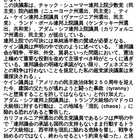
この決議案は、チャック・シューマー連邦上院少数党（民
主党）院内総務（ニューヨーク州選出、民主党）、ティ
ム・ケイン連邦上院議員（ヴァージニア州選出、民主
党）、ランド・ポール連邦上院議員（ケンタッキー州選
出、共和党）、アダム・シフ連邦上院議員（カリフォルニ
ア州選出、民主党）が提出している。
連邦上院での可決には単純過半数の賛成が必要となる。
ケイン議員は声明の中で次のように述べている。「連邦議
会が戦争、平和、外交、貿易といった問題において、憲法
上極めて重要な役割を改めて主張すべき時がとっくに過ぎ
ている。連邦議会の明確な承認がない限り、ヴェネズエラ
との戦争は行わないことを規定した私の超党派決議案は来
週採決される」。
ケイン議員は「アメリカの民主政治体制２５０周年を迎え
た今、建国の父たちが逃れようと闘った暴政（tyranny）
へと堕落することを許してはならない」と付け加えた。
アダム・シフ連邦上院議員は、トランプ大統領のマドゥロ
大統領に対する行動は、この地域を「混乱（chaos）」に
陥れる恐れがあると警告した。
カリフォルニア州選出の民主党議員であるシフは声明の中
で「連邦議会の承認も国民の支持もないまま行動するトラ
ンプ大統領は、西半球を混乱に陥れる危険を冒し、戦争を
始めるのではなく、終わらせるという約束を破った」と述