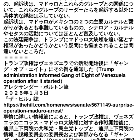
の、起訴状は、マドゥロとこれらのグループとの関係につ
いて、これらのグループのリーダーたちを起訴する以外に
具体的な詳細は示していない。
起訴状は、マドゥロがメキシコの２つの主要カルテルと繋
がりがあるとも非難しているものの、シナロア・カルテル
やセタスの活動についてはほとんど言及していない。
この法廷闘争は、トランプにマドゥロ大統領を追い落とす
権限があったかどうかという疑問にも悩まされることは間
違いないところだ。
＝＝＝＝＝
トランプ政権はヴェネズエラでの活動開始後に「ギャン
グ・オブ・エイト」にその旨を通知した（Trump
administration informed Gang of Eight of Venezuela
operation after it started）
アレクサンダー・ボルトン筆
２０２６年１月３日
『ザ・ヒル』誌
https://thehill.com/homenews/senate/5671149-surprise-
operation-maduro-arrest/
事情に詳しい情報筋によると、トランプ政権は、ヴェネズ
エラのニコラス・マドゥロ大統領に対する作戦開始後に、
連邦上下両院の共和党・民主党トップと、連邦上下両院の
情報・諜報委員会の委員長および幹部からなる「ギャン