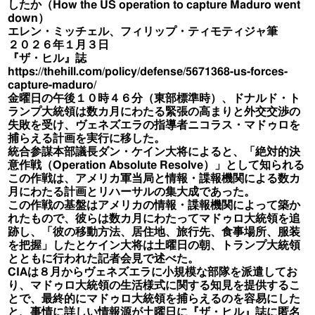
したか（How the US operation to capture Maduro went
down）
エレン・ミッチェル、フィリップ・ティモティジャ筆
２０２６年１月３日
『ザ・ヒル』誌
https://thehill.com/policy/defense/5671368-us-forces-
capture-maduro/
金曜日の午後１０時４６分（東部標準時）、ドナルド・ト
ランプ大統領は数カ月にわたる緊張の高まりと外交交渉の
失敗を受け、ヴェネズエラの指導者ニコラス・マドゥロを
捕らえる計画を実行に移した。
統合参謀本部議長ダン・ケイン大将によると、「絶対的決
意作戦（Operation Absolute Resolve）」として知られる
この作戦は、アメリカ軍当局と情報・諜報機関による数カ
月にわたる計画とリハーサルの集大成であった。
この作戦の基盤はアメリカの情報・諜報機関によって築か
れたもので、彼らは数カ月にわたってマドゥロ大統領を追
跡し、「彼の移動方法、居住地、旅行先、食事場所、服装
を把握」したとケイン大将は土曜日の朝、トランプ大統領
とともに行われた記者会見で述べた。
CIAは８月からヴェネズエラに小規模な部隊を派遣してお
り、マドゥロ大統領の生活様式に関する知見を提供するこ
とで、最終的にマドゥロ大統領を捕らえるのを容易にした
と、事情に詳しい情報源が土曜日に『ザ・ヒル』誌に匿名