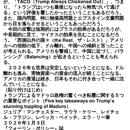
が、「TACO（Trump Always Chickened Out）」、つま
り、「トランプはいつも最後になったら怖気づいて逃げ
る」という評価を覆したかったということもあるだろう。
また、国内問題、特に物価高問題とエプスタイン文書問題
から目を逸らさせるということもあっただろう。
今回の攻撃は短期的にはプラスの効果があるだろうが、
中長期的に見て、マイナスの効果を生むことになるだろ
う。「西側以外の国々（the Rest、ザ・レスト）」アメリ
カへの信頼の低下、ドル離れ、中国への傾斜と言ったこと
が考えられる。アメリカを警戒して、中国に近づく、バラ
ンシング（Balancing）が起きるということも考えられ
る。
２０２６年も世界は安定しないということになる。ドル
離れも進み、実物資産への資金の流入が続くことになる。
アメリカの衰退は続き、日本もそれに付き合って一緒に沈
んでいくことになる。
（貼り付けはじめ）
トランプによるマドゥロ政権の驚くべき転覆に関する５つ
の重要なポイント（Five key takeaways on Trump’s
stunning toppling of Maduro）
ジュリア・マンチェスター、ラウラ・ケリー、レイチェ
ル・フラジン、レベッカ・ベイッチ、エラ・リー筆
２０２６年１月３日
『フォーリン・ポリシー』誌