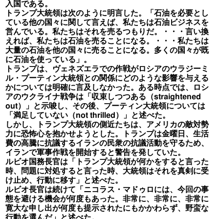
入国である。
トランプ大統領は次のように明言した。「石油を必要とし
ている他の国々に関して言えば、私たちは石油ビジネスを
営んでいる。私たちはそれを売るつもりだ。・・・言い換
えれば、私たちは石油を売ることになる。・・・私たちは
大量の石油を他の国々に売ることになる。多くの国々が既
に石油を使っている」。
トランプは、ヴェネズエラでの作戦がロシアのウラジーミ
ル・プーティン大統領との関係にどのような影響を与える
かについては明確に言及しなかった。ある時点では、ロシ
アのウクライナ戦争は「収束しつつある（straightened
out）」と示唆し、その後、プーティン大統領については
「満足していない（not thrilled）」と述べた。
しかし、トランプ大統領の側近たちは、アメリカの敵対勢
力に恐怖心を抱かせようとした。トランプは金曜日、生活
費の高騰に抗議するイランの民衆の抗議活動を守るため、
イランで軍事作戦を開始すると警告を発していた。
ルビオ国務長官は「トランプ大統領が何かをすると言った
時、問題に対処すると言った時、大統領はそれを真剣に受
け止め、行動に移す」と述べた。
ルビオ長官は続けて「ニコラス・マドゥロには、今回の事
態を避ける機会が何度もあった。非常に、非常に、非常に
寛大な申し出が何度も提示されたにもかかわらず、野蛮な
行動を選んだ」と述べた。