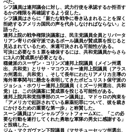
べた。
シフ議員は連邦議会に対し、武力行使を承認するか拒否す
るかの権限を再確認するよう促した。
シフ議員はさらに「新たな戦争に巻き込まれることを深く
拒絶するアメリカ国民の声を代弁しなければならない」と
語った。
連邦上院の戦争権限決議案は、民主党議員全員とリバータ
リアン寄りの保守派であるポール議員が賛成票を投じると
見込まれているため、来週可決される可能性がある。
可決に必要な５１票を確保するには、共和党議員からさら
に3人の賛成票が必要となる。
穏健派のスーザン・コリンズ連邦上院議員（メイン州選
出、共和党）とリサ・マコウスキー連邦上院議員（アラス
カ州選出、共和党）、そして長年にわたりアメリカ主導の
海外軍事関与に懸念を表明してきたポピュリスト保守派の
ジョシュ・ホウリー連邦上院議員（ミズーリ州選出、共和
党）は、この決議案に賛成票を投じる可能性がある。
連邦上院共和党指導部のスーン議員は、マドゥロの拘束を
「アメリカで起訴されている麻薬犯罪について、彼を裁き
にかけるための重要な第一歩」と称賛した。
スーン議員はソーシャルプラットフォームXに、「この必
要な行動を遂行してくれた勇敢な軍隊の男女に感謝する」
と投稿した。
ジム・マクガヴァン下院議員（マサチューセッツ州選出、