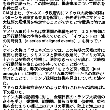
を条件に語った。この情報源は、機密事項について匿名を
条件に語った。
CIAはまた、ヴェネズエラ政府内にマドゥロ大統領の移動
パターンを追跡する要員を配置し、任務遂行中にマドゥロ
大統領の居場所を特定することができたと情報源は付け加
えた。
アメリカ軍兵士たちは数週間の準備を経て、１２月初旬に
は即行動開始の準備を整えていたが、「イヴェントの一連
の同時発生（a series of aligned events）」を待ってい
た。
ケイン大将は「ヴェネズエラでは、この時期の天候は常に
重要な要素だ。クリスマスと新年の数週間、アメリカ軍兵
士たちは辛抱強く待機し、適切なきっかけが訪れ、大統領
が行動開始を命じるのを待っていた」と述べた。
ケイン大将は、昨夜の天候が「ちょうど良い程度（just
enough）」に回復し、アメリカ軍の飛行士たちの進路が
開けたことで、トランプ政権は好機を見出していたと述べ
た。
マドゥロ大統領拘束がどのように実行されたかの詳細は以
下の通りだ。
ケイン大将は記者団に対し、金曜日夜のトランプ大統領の
命令を受け、爆撃機、戦闘機、情報収集機、偵察機、監視
機を含む１５０機以上のアメリカ軍機が、陸上と海上の２