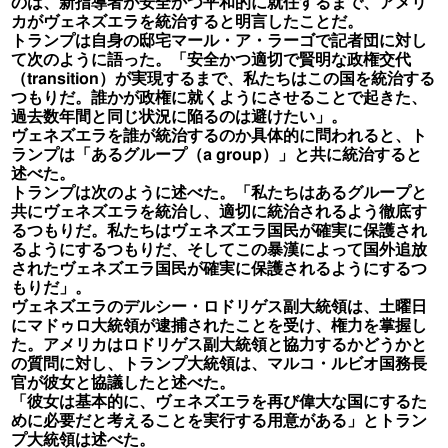
のは、新指導者が安全かつ平和的に就任するまで、アメリ
カがヴェネズエラを統治すると明言したことだ。
トランプは自身の邸宅マール・ア・ラーゴで記者団に対し
て次のように語った。「安全かつ適切で賢明な政権交代
（transition）が実現するまで、私たちはこの国を統治する
つもりだ。誰かが政権に就くようにさせることで起きた、
過去数年間と同じ状況に陥るのは避けたい」。
ヴェネズエラを誰が統治するのか具体的に問われると、ト
ランプは「あるグループ（a group）」と共に統治すると
述べた。
トランプは次のように述べた。「私たちはあるグループと
共にヴェネズエラを統治し、適切に統治されるよう徹底す
るつもりだ。私たちはヴェネズエラ国民が確実に保護され
るようにするつもりだ、そしてこの暴漢によって国外追放
されたヴェネズエラ国民が確実に保護されるようにするつ
もりだ」。
ヴェネズエラのデルシー・ロドリゲス副大統領は、土曜日
にマドゥロ大統領が逮捕されたことを受け、権力を掌握し
た。アメリカはロドリゲス副大統領と協力するかどうかと
の質問に対し、トランプ大統領は、マルコ・ルビオ国務長
官が彼女と協議したと述べた。
「彼女は基本的に、ヴェネズエラを再び偉大な国にするた
めに必要だと考えることを実行する用意がある」とトラン
プ大統領は述べた。