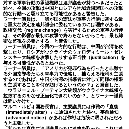
対する軍事行動の承認権限は連邦議会が持つべきだったと
述べ、今回の攻撃は中国とロシアを地域近隣諸国への攻撃
的な行動へと駆り立てる可能性があると警告した。
ワーナー議員は、「我が国の憲法が軍事力行使に関する最
も重大な決定を連邦議会に委ねているのには理由がある。
政権交代（regime change）を実行するための軍事力行使
は、その影響が最初の攻撃で終わらないからこそ、最も綿
密な監視を必要とする」と警告した。
ワーナー議員は、今回の一方的な行動は、中国が台湾を攻
撃したり、ロシアがウクライナのウォロディミール・ゼレ
ンスキー大統領を攻撃したりする正当性（justification）を
与える可能性があると述べた。
ワーナー議員は、「アメリカが犯罪行為を行ったと非難す
る外国指導者たちを軍事力で侵略し、捕らえる権利を主張
するのであれば、中国が台湾の指導者に対して同様の権限
を主張することを何が妨げるというのか？」と発言した。
「ウラジーミル・プーティン大統領がウクライナ大統領を
拉致するのをなぜ正当化できないのか？」とワーナー議員
は問いかけた。
マルコ・ルビオ国務長官は、主要議員には作戦の「直後
（immediately after）」に通知されたと述べ、事前通知
（advanced notice）があれば作戦は危険に晒されただろ
うと主張した。
「私たちは直後に連邦議員たちに連絡を取った。これは連