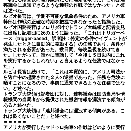
邦議会に通知できるような種類の作戦ではなかった」と彼
は述べた。
ルビオ長官は、予測不可能な気象条件のため、アメリカ軍
幹部は作戦の正確な時期を把握できなかったと指摘した。
ルビオ国務長官はフロリダ州でトランプ大統領と記者会見
に出席し記者団に次のように語った。「これはトリガーベ
ース（trigger-based、訳者註：特定の条件やイヴェントが
発生したときに自動的に発動する）の任務であり、条件が
満たされる必要があった。数日間、毎晩監視を続けてき
た。したがって、誰かに電話して『今後１５日以内にこれ
を実行するかもしれない』と言えるような任務ではなかっ
た」。
ルビオ長官は続けて、「これは本質的に、アメリカ司法か
ら逃亡中の起訴された２人の逮捕であった。任務を危険に
晒すことになるので、事前に通知できるような任務ではな
い」と述べた。
トランプ大統領は記者団に対し、連邦議会は国防当局や情
報機関の当局者から提供された機密情報を漏洩する傾向が
あると述べた。
トランプ大統領は「連邦議会には漏洩する傾向がある。こ
れは良くないことだ」と述べた。
＝＝＝＝＝
アメリカが実行したマドゥロ拘束の作戦はどのように実行