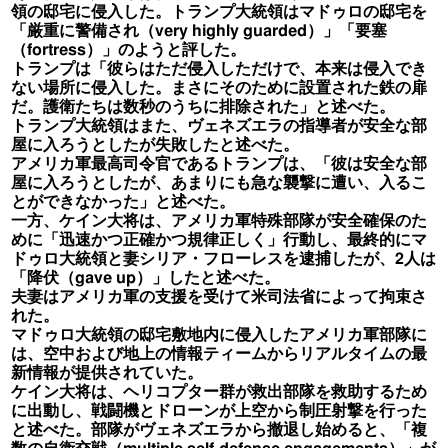
領の邸宅に侵入した。トランプ大統領はマドゥロの邸宅を
「厳重に警備され（very highly guarded）」「要塞
（fortress）」のようと評した。
トランプは「彼らはただ侵入しただけで、本来は侵入でき
ない場所に侵入した。まさにそのために設置された鉄の扉
だ。護衛たちは数秒のうちに排除された」と述べた。
トランプ大統領はまた、ヴェネズエラの指導者が安全な部
屋に入ろうとしたが失敗したと述べた。
アメリカ軍最高司令官であるトランプは、「彼は安全な部
屋に入ろうとしたが、あまりにも急な襲撃に遭い、入るこ
とができなかった」と述べた。
一方、ケイン大将は、アメリカ軍特殊部隊が安全確保のた
めに「迅速かつ正確かつ規律正しく」行動し、最終的にマ
ドゥロ大統領と妻シリア・フローレスを逮捕したが、2人は
「降伏（gave up）」したと述べた。
夫妻はアメリカ軍の支援を受けて米司法省によって拘束さ
れた。
マドゥロ大統領の邸宅敷地内に侵入したアメリカ軍部隊に
は、空中および地上の情報ティームからリアルタイムの最
新情報が提供されていた。
ケイン大将は、ヘリコプター群が救出部隊を救助するため
に出動し、戦闘機とドローンが上空から制圧射撃を行った
と述べた。部隊がヴェネズエラから撤退し始めると、「複