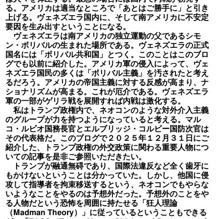
る。アメリカは適当なところで「あとはご勝手に」と引き
上げる。ヴェネズエラ国内に、そして南アメリカに不安定
要因を生み出すということになる。
ヴェネズエラは南アメリカの独立運動の父であるシモ
ン・ボリバルの生まれた場所である。ヴェネズエラの正式
国名には「ボリバル共和国」とつく。このことはこのブロ
グでも以前に紹介した。アメリカ軍の侵入によって、ヴェ
ネズエラ国民の多くは「ボリバル主義」を汚されたと考え
るだろう。アメリカの帝国主義に対する反感が高まり、ナ
ショナリズムが高まる。これが厄介である。ヴェネズエラ
軍の一部がゲリラ戦を展開すれば内戦は激化する。
私はトランプ政権内で、ネオコンのような対外介入主義
のグループが力を持つようになっていると考える。マル
コ・ルビオ国務長官とエルブリッジ・コルビー国防次官は
その代表格だ。このブログで２０２５年１２月３１日にご
紹介した、トランプ政権の外交政策に関わる重要人物につ
いての記事を是非ご参照いただきたい。
トランプが融通無碍であり、国際法違反など全く歯牙に
もかけないということは分かっていた。しかし、他国に侵
攻して指導者を拘束移送するという、ネオコンでもやらな
いようなことをやるのは予想外だった。予想外のことをや
る人物だという恐怖を周囲に持たせる「狂人理論
（Madman Theory）」に従っているということもできる