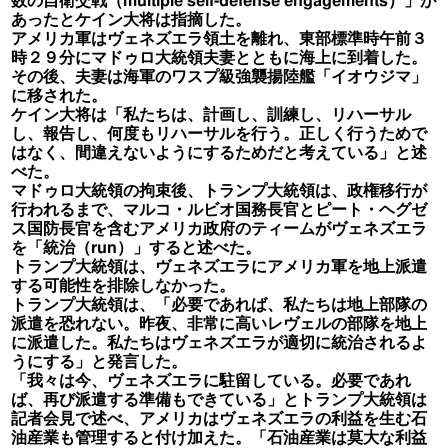
数の自衛交戦（multiple self-defense engagements）」が
あったとケイン大将は指摘した。
アメリカ軍はヴェネズエラ領土を離れ、東部標準時午前３
時２９分にマドゥロ大統領夫妻とともに海上に到着した。
その後、夫妻は海軍のワスプ級強襲揚陸艦「イオウジマ」
に移された。
ケイン大将は「私たちは、計画し、訓練し、リハーサル
し、報告し、何度もリハーサルを行う。正しく行うためで
はなく、間違えないようにするためだと考えている」と述
べた。
マドゥロ大統領の拘束後、トランプ大統領は、政権移行が
行われるまで、マルコ・ルビオ国務長官とピート・ヘグゼ
ス国防長官を含むアメリカ政府のティームがヴェネズエラ
を「統治（run）」すると述べた。
トランプ大統領は、ヴェネズエラにアメリカ軍を地上派遣
する可能性を排除しなかった。
トランプ大統領は、「必要であれば、私たちは地上部隊の
派遣を恐れない。昨夜、非常に高いレヴェルの部隊を地上
に派遣した。私たちはヴェネズエラが適切に統治されるよ
うにする」と発言した。
「我々は今、ヴェネズエラに駐留している。必要であれ
ば、再び派遣する準備もできている」とトランプ大統領は
記者会見で述べ、アメリカはヴェネズエラの利益を生む石
油産業も管理すると付け加えた。「石油産業は莫大な利益