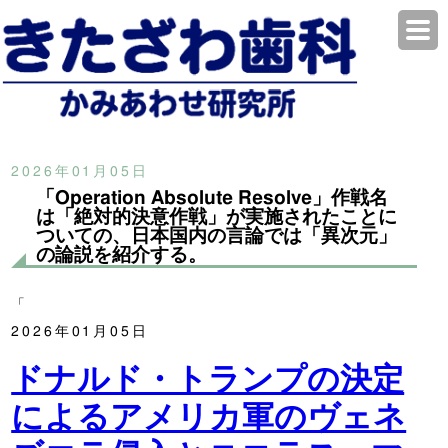
2026年01月05日
「Operation Absolute Resolve」作戦名
は「絶対的決意作戦」が実施されたことに
ついての、日本国内の言論では「異次元」
の論説を紹介する。
「
2026年01月05日
ドナルド・トランプの決定
によるアメリカ軍のヴェネ