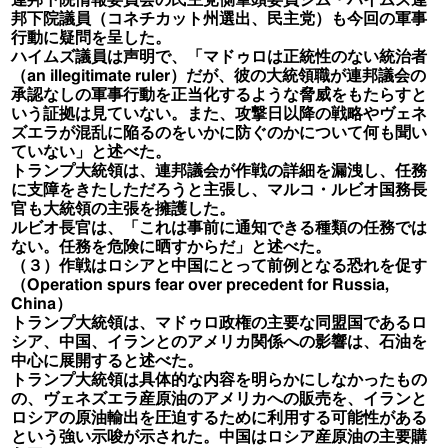
邦下院議員（コネチカット州選出、民主党）も今回の軍事
行動に疑問を呈した。
ハイムズ議員は声明で、「マドゥロは正統性のない統治者
（an illegitimate ruler）だが、彼の大統領職が連邦議会の
承認なしの軍事行動を正当化するような脅威をもたらすと
いう証拠は見ていない。また、攻撃日以降の戦略やヴェネ
ズエラが混乱に陥るのをいかに防ぐのかについて何も聞い
ていない」と述べた。
トランプ大統領は、連邦議会が作戦の詳細を漏洩し、任務
に支障をきたしただろうと主張し、マルコ・ルビオ国務長
官も大統領の主張を擁護した。
ルビオ長官は、「これは事前に通知できる種類の任務では
ない。任務を危険に晒すからだ」と述べた。
（３）作戦はロシアと中国にとって前例となる恐れを促す
（Operation spurs fear over precedent for Russia,
China）
トランプ大統領は、マドゥロ政権の主要な同盟国であるロ
シア、中国、イランとのアメリカ関係への影響は、石油を
中心に展開すると述べた。
トランプ大統領は具体的な内容を明らかにしなかったもの
の、ヴェネズエラ産原油のアメリカへの販売を、イランと
ロシアの原油輸出を圧迫するために利用する可能性がある
という強い示唆が示された。中国はロシア産原油の主要購