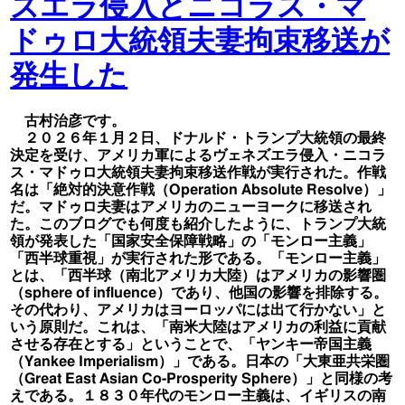
ズエラ侵入とニコラス・マ
ドゥロ大統領夫妻拘束移送が
発生した
古村治彦です。
２０２６年１月２日、ドナルド・トランプ大統領の最終
決定を受け、アメリカ軍によるヴェネズエラ侵入・ニコラ
ス・マドゥロ大統領夫妻拘束移送作戦が実行された。作戦
名は「絶対的決意作戦（Operation Absolute Resolve）」
だ。マドゥロ夫妻はアメリカのニューヨークに移送され
た。このブログでも何度も紹介したように、トランプ大統
領が発表した「国家安全保障戦略」の「モンロー主義」
「西半球重視」が実行された形である。「モンロー主義」
とは、「西半球（南北アメリカ大陸）はアメリカの影響圏
（sphere of influence）であり、他国の影響を排除する。
その代わり、アメリカはヨーロッパには出て行かない」と
いう原則だ。これは、「南米大陸はアメリカの利益に貢献
させる存在とする」ということで、「ヤンキー帝国主義
（Yankee Imperialism）」である。日本の「大東亜共栄圏
（Great East Asian Co-Prosperity Sphere）」と同様の考
えである。１８３０年代のモンロー主義は、イギリスの南