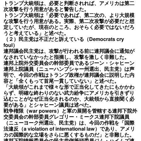
トランプ大統領は、必要と判断されれば、アメリカは第二
次攻撃を行う用意があると警告した。
トランプ大統領は「必要であれば、第二次の、より大規模
な攻撃を行う用意がある。実際、第二次攻撃が必要だと想
定していたが、現在のところ、おそらく必要ではないだろ
うと考えている」と述べた。
（２）民主党は不正だと訴えている（Democrats cry
foul）
連邦議会民主党は、攻撃が行われる前に連邦議会に通知が
なされていなかったと指摘し、攻撃を激しく非難した。
連邦上院外交委員会の幹部委員であるジーン・シャヒーン
連邦上院議員（ニューハンプシャー州選出、民主党）は声
明で、今回の作戦はトランプ政権が連邦議会に説明した内
容と「全くもって首尾一貫していない」と述べた。
「大統領がこれまで様々な形で正当化してきたにもかかわ
らず、明確な終わりのない武力紛争にアメリカを引きずり
込むことがなぜ正当化されるのか、大統領から直接聞く必
要がある」とシャヒーン議員は述べた。
戦争権限（war powers）と軍の展開を管轄する連邦下院外
交委員会の幹部委員グレゴリー・ミークス連邦下院議員
（ニューヨーク州選出、民主党）は、今回の作戦を「国際
法違反（a violation of international law）であり、アメリ
カの国際的な立場をさらに悪くするものだ」と非難した。
連邦下院情報委員会の民主党側筆頭委員ジム・ハイムズ連