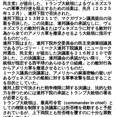
民主党）が提出した、トランプ大統領によるヴェネズエラ
への軍事力行使を阻止するための法案は、先月（２０２５
年１２月）、連邦下院で否決された。
連邦下院は２１３対２１１で、マクガヴァン議員提出の法
案を否決した。この法案は、連邦議会の承認なしに、ヴェ
ネズエラとの敵対行為またはヴェネズエラに対する敵対行
為から全てのアメリカ軍を撤退させるよう大統領に指示す
るものだった。
連邦下院はまた、連邦下院外交委員会の民主党側筆頭議員
であるグレゴリー・ミークス連邦下院議員（ニューヨーク
州選出、民主党）が提出した決議案を２１６対２１０で否
決した。この決議案は、連邦議会の承認がない限り、「大
統領が指定する西半球のあらゆるテロ組織」との敵対行為
からアメリカ軍を撤退させるというものだ。
ミークス議員の決議案は、アメリカへの麻薬密輸の疑いが
あるヴェネズエラの船舶に対する軍事攻撃を阻止すること
を目的としていた。
連邦上院で可決された戦争権限に関する決議は、法的な効
力を持つためには連邦下院の承認とトランプ大統領の署名
が必要となる。
​​トランプ大統領は、最高司令官（commander in chief）と
しての権限を制限する決議案には拒否権を発動すると予想
されているが、上下両院とも拒否権を覆すのに十分な票数