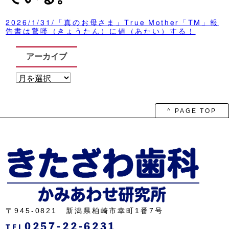
2026/1/31/「真のお母さま」True Mother「TM」報
告書は驚嘆（きょうたん）に値（あたい）する！
アーカイブ
ア
ー
カ
イ
ブ
^ PAGE TOP
〒945-0821 新潟県柏崎市幸町1番7号
0257-22-6231
TEL