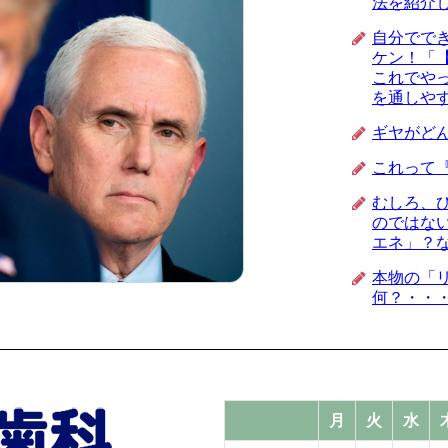
法を紹介
自分でで
ケン！「
これでや
を通しや
ギヤがど
これって
むしろ、
のではな
エネ」？
本物の「
何？・・
月
火
水