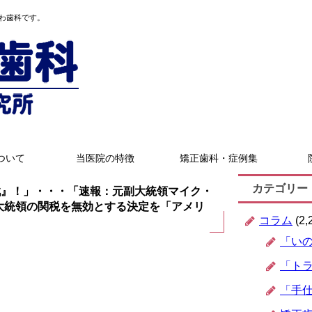
わ歯科です。
ついて
当医院の特徴
矯正歯科・症例集
カテゴリー
り作戦』！」・・・「速報：元副大統領マイク・
大統領の関税を無効とする決定を「アメリ
コラム
(2,
「い
「ト
「手