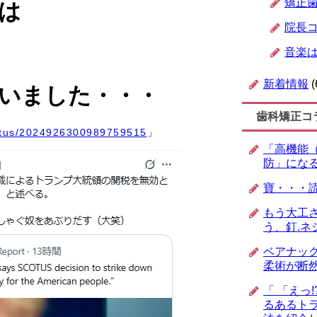
矯正
は
院長
音楽
新着情報
(
いました・・・
歯科矯正コ
tatus/2024926300989759515
」
「高機能
防」にな
寶・・・
もう大工
う、釘.ネ
ベアナッ
柔術が断
「 「えっ
るあるトラ