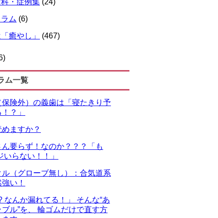
歯科・症例集
(24)
コラム
(6)
は「癒やし」
(467)
6)
ラム一覧
（保険外）の義歯は「寝たきり予
る！？」
読めますか？
さん要らず！なのか？？？「も
ジいらない！！」
クル（グローブ無し）：合気道系
然強い！
!? なんか漏れてる！」 そんな“あ
ブル”を、 輪ゴムだけで直す方