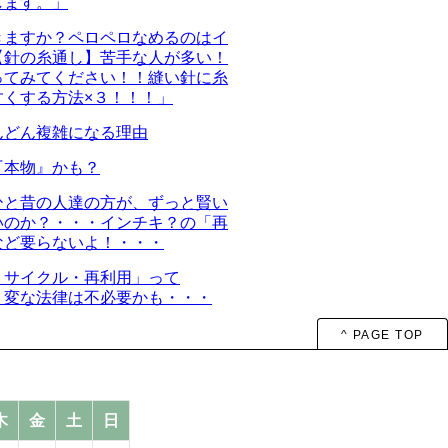
します。」
きますか？ペロペロなめるのはイ
【針の糸通し】苦手な人が多い！
ってみてください！！縫い針に糸
すくする方法×３！！！」
んどん複雑になる理由
『本物』かも？
ひと昔の人達の方が、ずっと賢い
いのか？・・・インチキ？の「再
など要らないよ！・・・
リサイクル・再利用」って
・変な法律は不必要かも・・・
^ PAGE TOP
木
金
土
日