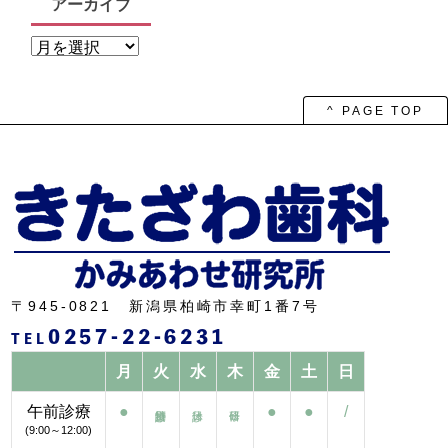
アーカイブ
ア
ー
カ
イ
ブ
^ PAGE TOP
〒945-0821 新潟県柏崎市幸町1番7号
0257-22-6231
TEL
月
火
水
木
金
土
日
午前診療
●
●
●
/
(9:00～12:00)