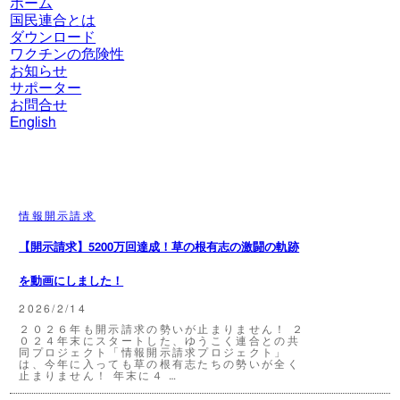
ホーム
国民連合とは
ダウンロード
ワクチンの危険性
お知らせ
サポーター
お問合せ
English
情報開示請求
【開示請求】5200万回達成！草の根有志の激闘の軌跡
を動画にしました！
2026/2/14
２０２６年も開示請求の勢いが止まりません！ ２
０２４年末にスタートした、ゆうこく連合との共
同プロジェクト「情報開示請求プロジェクト」
は、今年に入っても草の根有志たちの勢いが全く
止まりません！ 年末に４ …