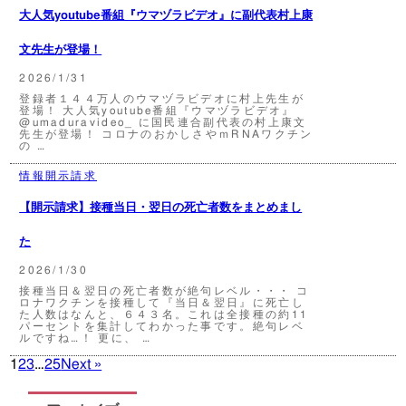
大人気youtube番組『ウマヅラビデオ』に副代表村上康
文先生が登場！
2026/1/31
登録者１４４万人のウマヅラビデオに村上先生が
登場！ 大人気youtube番組『ウマヅラビデオ』
@umaduravideo_ に国民連合副代表の村上康文
先生が登場！ コロナのおかしさやｍRNAワクチン
の …
情報開示請求
【開示請求】接種当日・翌日の死亡者数をまとめまし
た
2026/1/30
接種当日＆翌日の死亡者数が絶句レベル・・・ コ
ロナワクチンを接種して『当日＆翌日』に死亡し
た人数はなんと、６４３名。これは全接種の約11
パーセントを集計してわかった事です。絶句レベ
ルですね…！ 更に、 …
1
2
3
…
25
Next »