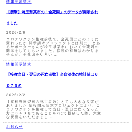
情報開示請求
【衝撃】埼玉県某市の「全死因」のデータが開示され
ました
2026/2/6
コロナワクチン接種前後で、全死因はどのように
変わったか 開示請求プロジェクトとは別に、とあ
るサポーターさんが埼玉県某市において全死因の
開示をしてもらいました。接種の有無はわかりま
せんが、全死因をいろい …
情報開示請求
【接種当日・翌日の死亡者数】全自治体の推計値は６
０７３名
2026/2/2
【接種当日翌日の死亡者数】とても大きな反響が
ありました 情報開示請求プロジェクトにより、コ
ロナワクチンを接種して当日・翌日に亡くなった
方は６４３名であることをxにて投稿した際、大変
な反響をいただきまし …
お知らせ