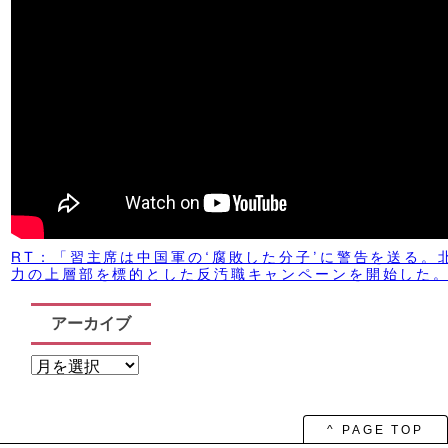
RT：「習主席は中国軍の‘腐敗した分子’に警告を送る。
力の上層部を標的とした反汚職キャンペーンを開始した
アーカイブ
ア
ー
カ
イ
ブ
^ PAGE TOP