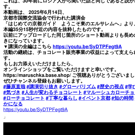
これは、30年前にロシア人から聞いた話と同じであると説か
す。
本動画は、 2025年6月14日、
京都市国際交流協会で行われた講演会
「はじめての京都ガイド ようこそ東のエルサレムへ」より
本編35分15秒付近の内容を抜粋したものです。
以前にアップロードした同じ箇所のショート動画よりも長め
きになっています。
▼講演の全編はこちら
https://youtu.be/SyDTPFegt9A
活動の継続は、チョコレート販売事業の収益によって支えら
す。
もしお力添えいただけましたら、
オンラインショップをご覧いただけますと幸いです。
https://maruschka.base.shop/
ご視聴ありがとうございまし
ぜひチャンネル登録もお願いします。
#藤原直哉
#講演切り抜き
#グローバリズム
#歴史の視点
#学
#気づき
#人生が変わるチョコレート
#マルーシュカローチ
#ローチョコレート
#丁寧な暮らし
#イベント京都
#知の時間
かになる
https://youtu.be/SyDTPFegt9A
」