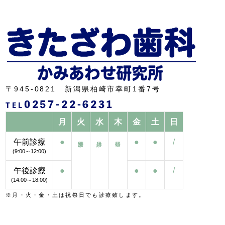
〒945-0821 新潟県柏崎市幸町1番7号
0257-22-6231
TEL
月
火
水
木
金
土
日
午前診療
●
●
●
/
(9:00～12:00)
午後診療
●
●
●
/
(14:00～18:00)
※月・火・金・土は祝祭日でも診療致します。