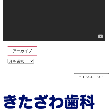
アーカイブ
ア
ー
カ
イ
ブ
^ PAGE TOP