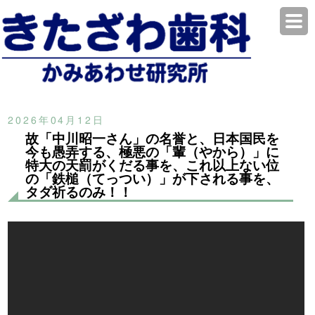
2026年04月12日
故「中川昭一さん」の名誉と、日本国民を
今も愚弄する、極悪の「輩（やから）」に
特大の天罰がくだる事を、これ以上ない位
の「鉄槌（てっつい）」が下される事を、
タダ祈るのみ！！