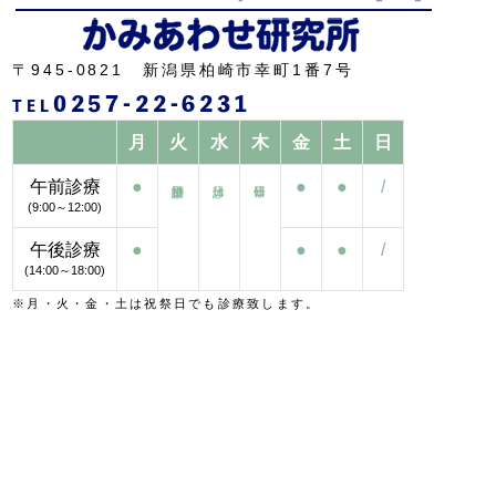
〒945-0821 新潟県柏崎市幸町1番7号
0257-22-6231
TEL
月
火
水
木
金
土
日
午前診療
●
●
●
/
(9:00～12:00)
午後診療
●
●
●
/
(14:00～18:00)
※月・火・金・土は祝祭日でも診療致します。