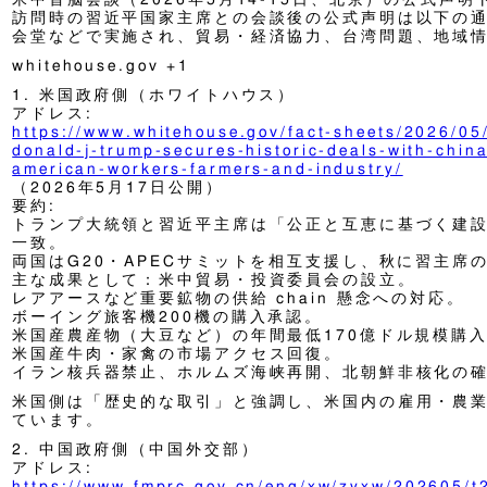
訪問時の習近平国家主席との会談後の公式声明は以下の
会堂などで実施され、貿易・経済協力、台湾問題、地域
whitehouse.gov +1
1. 米国政府側（ホワイトハウス）
アドレス:
https://www.whitehouse.gov/fact-sheets/2026/05/
donald-j-trump-secures-historic-deals-with-china
american-workers-farmers-and-industry/
（2026年5月17日公開）
要約:
トランプ大統領と習近平主席は「公正と互恵に基づく建
一致。
両国はG20・APECサミットを相互支援し、秋に習主席
主な成果として：米中貿易・投資委員会の設立。
レアアースなど重要鉱物の供給 chain 懸念への対応。
ボーイング旅客機200機の購入承認。
米国産農産物（大豆など）の年間最低170億ドル規模購入（2
米国産牛肉・家禽の市場アクセス回復。
イラン核兵器禁止、ホルムズ海峡再開、北朝鮮非核化の
米国側は「歴史的な取引」と強調し、米国内の雇用・農
ています。
2. 中国政府側（中国外交部）
アドレス:
https://www.fmprc.gov.cn/eng/xw/zyxw/202605/