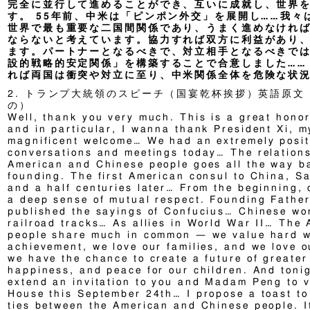
完全に並行して進めることができ、互いに成就し、世界
す。 55年前、中米は「ピンポン外交」を展開し……我
世界で最も重要な二国間関係であり、うまく進めなけれ
ならないと考えています。協力すれば双方に利益があり
ます。パートナーとなるべきで、対立相手となるべきで
設的戦略的安定関係」を構築することで合意しました……
れば両国は衝突や対立に至り、中米関係全体を危険な状
2. トランプ大統領のスピーチ（国宴乾杯挨拶）英語原
の）
Well, thank you very much. This is a great honor
and in particular, I wanna thank President Xi, my
magnificent welcome… We had an extremely posit
conversations and meetings today… The relation
American and Chinese people goes all the way b
founding. The first American consul to China, 
and a half centuries later… From the beginning, 
a deep sense of mutual respect. Founding Fathe
published the sayings of Confucius… Chinese wor
railroad tracks… As allies in World War II… The
people share much in common — we value hard w
achievement, we love our families, and we love o
we have the chance to create a future of greater
happiness, and peace for our children. And tonig
extend an invitation to you and Madam Peng to vi
House this September 24th… I propose a toast to
ties between the American and Chinese people. It