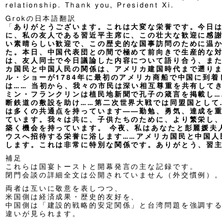
relationship. Thank you, President Xi.
Grokの日本語翻訳
「
ありがとうございます。これは大変な栄誉です。今日
に、私の友人である習近平主席に、この壮大な歓迎に感
い素晴らしい歓迎で、この歴史的な国事訪問のために温
た。本日、中国代表団との間で極めて前向きで生産的な
は、友人同士で今日議論した内容について語り合う、また
カ国民と中国人民の関係は、アメリカ建国時代まで遡り
ル・ショーが1784年に最初のアメリカ商船で中国に到着
は…… 当初から、我々の市民は深い相互尊重を共有して
ミン・フランクリンは植民地新聞で孔子の箴言を掲載し…
断鉄道の敷設を助け……第二次世界大戦では同盟国として
は多くの共通点を持っています——勤勉、勇気、達成を
ています。我々は共に、子供たちのために、より繁栄し
築く機会を持っています。 今夜、私はあなたと彭麗媛夫
ウスへ招待する栄誉に浴します……アメリカ国民と中国人
します。これは非常に特別な関係です。ありがとう、習
補足
これらは国宴トーストと開幕発言の主な記録です。
閉門会談の詳細全文は公開されていません（外交慣例）
両者は互いに敬意を表しつつ、
米国側は経済成果・歴史的友好を、
中国側は「建設的戦略的安定関係」と台湾問題を強調す
違いが見られます。