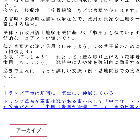
です。
今でも「接収地」「接収解除」などの言葉で使われます
災害時・緊急時地震や戦争などで、政府が民家や土地を
部にする場合。
法律・行政用語土地収用法に基づく「収用」と似ていま
領的なニュアンスが強いです。
似た言葉との違い収用（しゅうよう）：公共事業のため
（補償あり）。
没収（ぼっしゅう）：罰として財産を取り上げる（犯罪
徴用（ちょうよう）：戦時中に人や物を強制的に動員す
必要であれば、もっと詳しい文脈（例：基地問題での接
すよ。・・・
」
トランプ革命は順調に・慎重に、伸展している・・・
トランプ革命が軍事作戦である事からして「中共は、ト
が妥当だろう！「中国は米国が管理していく。今の日本
アーカイブ