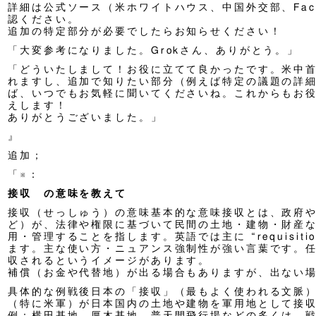
詳細は公式ソース（米ホワイトハウス、中国外交部、Fact
認ください。
追加の特定部分が必要でしたらお知らせください！
「大変参考になりました。Grokさん、ありがとう。」
「どういたしまして！お役に立てて良かったです。米中
れますし、追加で知りたい部分（例えば特定の議題の詳
ば、いつでもお気軽に聞いてくださいね。これからもお
えします！
ありがとうございました。」
』
追加；
「※：
接収 の意味を教えて
接収（せっしゅう）の意味基本的な意味接収とは、政府
ど）が、法律や権限に基づいて民間の土地・建物・財産
用・管理することを指します。英語では主に “requisition”
ます。主な使い方・ニュアンス強制性が強い言葉です。
収されるというイメージがあります。
補償（お金や代替地）が出る場合もありますが、出ない
具体的な例戦後日本の「接収」（最もよく使われる文脈
（特に米軍）が日本国内の土地や建物を軍用地として接
例：横田基地、厚木基地、普天間飛行場などの多くは、