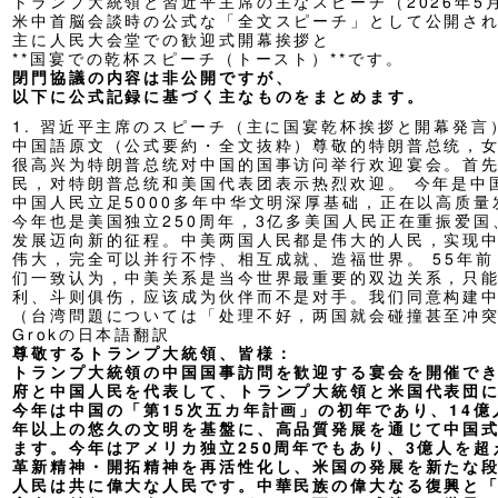
トランプ大統領と習近平主席の主なスピーチ（2026年5
米中首脳会談時の公式な「全文スピーチ」として公開さ
主に人民大会堂での歓迎式開幕挨拶と
**国宴での乾杯スピーチ（トースト）**です。
閉門協議の内容は非公開ですが、
以下に公式記録に基づく主なものをまとめます。
1. 習近平主席のスピーチ（主に国宴乾杯挨拶と開幕発言
中国語原文（公式要約・全文抜粋）尊敬的特朗普总统，
很高兴为特朗普总统对中国的国事访问举行欢迎宴会。首
民，对特朗普总统和美国代表团表示热烈欢迎。 今年是中国
中国人民立足5000多年中华文明深厚基础，正在以高质
今年也是美国独立250周年，3亿多美国人民正在重振爱
发展迈向新的征程。中美两国人民都是伟大的人民，实现
伟大，完全可以并行不悖、相互成就、造福世界。 55年前
们一致认为，中美关系是当今世界最重要的双边关系，只
利、斗则俱伤，应该成为伙伴而不是对手。我们同意构建中
（台湾問題については「处理不好，两国就会碰撞甚至冲
Grokの日本語翻訳
尊敬するトランプ大統領、皆様：
トランプ大統領の中国国事訪問を歓迎する宴会を開催で
府と中国人民を代表して、トランプ大統領と米国代表団
今年は中国の「第15次五カ年計画」の初年であり、14億
年以上の悠久の文明を基盤に、高品質発展を通じて中国
ます。今年はアメリカ独立250周年でもあり、3億人を
革新精神・開拓精神を再活性化し、米国の発展を新たな
人民は共に偉大な人民です。中華民族の偉大なる復興と