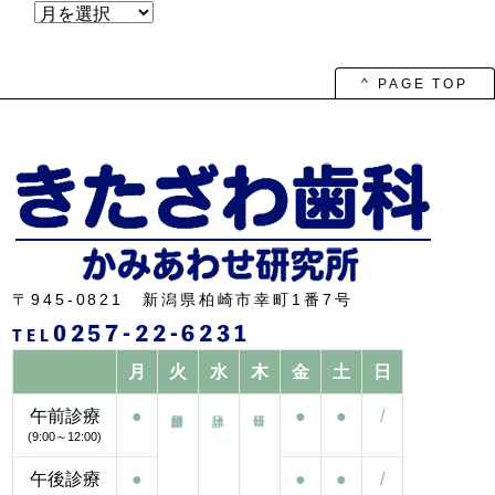
ア
ー
カ
イ
ブ
^ PAGE TOP
〒945-0821 新潟県柏崎市幸町1番7号
0257-22-6231
TEL
月
火
水
木
金
土
日
午前診療
●
●
●
/
(9:00～12:00)
午後診療
●
●
●
/