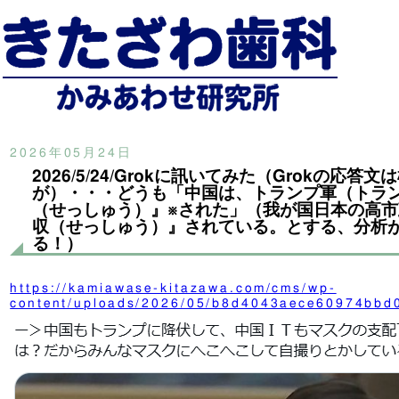
2026年05月24日
2026/5/24/Grokに訊いてみた（Grokの応答
が）・・・どうも「中国は、トランプ軍（トラ
（せっしゅう）』※された」（我が国日本の高
収（せっしゅう）』されている。とする、分析
る！）
https://kamiawase-kitazawa.com/cms/wp-
content/uploads/2026/05/b8d4043aece60974bb