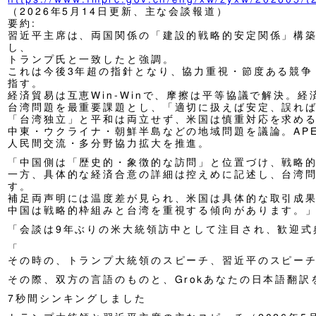
（2026年5月14日更新、主な会談報道）
要約:
習近平主席は、両国関係の「建設的戦略的安定関係」構
し、
トランプ氏と一致したと強調。
これは今後3年超の指針となり、協力重視・節度ある競争
指す。
経済貿易は互恵Win-Winで、摩擦は平等協議で解決。
台湾問題を最重要課題とし、「適切に扱えば安定、誤れ
「台湾独立」と平和は両立せず、米国は慎重対応を求め
中東・ウクライナ・朝鮮半島などの地域問題を議論。APE
人民間交流・多分野協力拡大を推進。
「中国側は「歴史的・象徴的な訪問」と位置づけ、戦略
一方、具体的な経済合意の詳細は控えめに記述し、台湾
す。
補足両声明には温度差が見られ、米国は具体的な取引成
中国は戦略的枠組みと台湾を重視する傾向があります。
「会談は9年ぶりの米大統領訪中として注目され、歓迎式
「
その時の、トランプ大統領のスピーチ、習近平のスピー
その際、双方の言語のものと、Grokあなたの日本語翻訳
7秒間シンキングしました