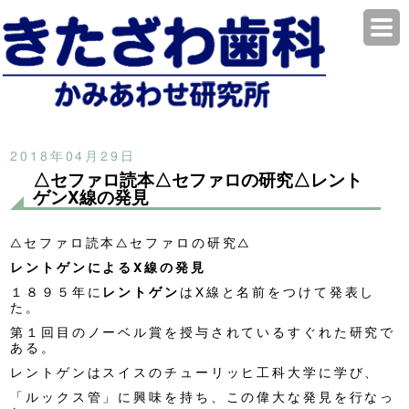
2018年04月29日
△セファロ読本△セファロの研究△レント
ゲンX線の発見
△セファロ読本△セファロの研究△
レントゲンによるX
線の発見
１８９５年に
レントゲン
はX線と名前をつけて発表し
た。
第１回目のノーベル賞を授与されているすぐれた研究で
ある。
レントゲンはスイスのチューリッヒ工科大学に学び、
「ルックス管」に興味を持ち、この偉大な発見を行なっ