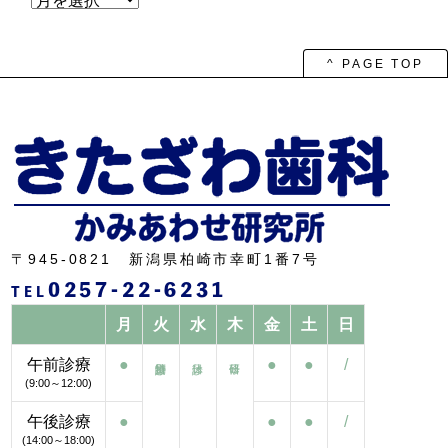
ー
カ
イ
ブ
^ PAGE TOP
〒945-0821 新潟県柏崎市幸町1番7号
0257-22-6231
TEL
月
火
水
木
金
土
日
午前診療
●
●
●
/
(9:00～12:00)
午後診療
●
●
●
/
(14:00～18:00)