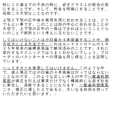
特に１０歳までの子供の時に、必ずクラス１の咬合の形
にすることです。そして、料金を明確にすることです。
信頼こそ大切なことなのです。
上顎と下顎の正中線を無理矢理に合わせることは、どう
でもよい事です。このことは顔の中心に合わせることが
大切で、上下顎の正中の一致はできればということぐら
いのことで絶対という考えに立たないことです。
してはいけないことは小臼歯を４本抜歯することや、側
方拡大による方法です。
これはルンドストロームの１９
２５年発表の歯槽基底論で解決済みのことです。それに
逆行するテクニックではうまく行かないでしょう。ブロ
ーディのバクシネーターの理論も同じ様なことを証明し
ています。
ヘッドギヤーを使用してはいけません。
このような中
で、成人矯正では小臼歯の４本抜歯は行ってはならない
ことなのです。このような正しい考えの中で
一般歯科開
業医
が矯正を行えば審美だけでなく機能的にも必ず社会
に奉仕し、貢献できることになります。
一般歯科開業医
こそ、矯正に適した人であると、大いなる自信を持って
いただきたいと思います。」