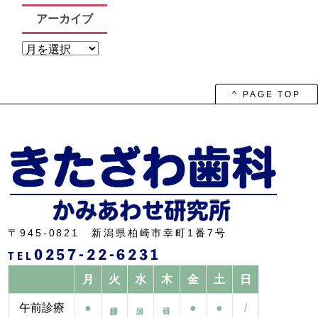
アーカイブ
ア
ー
カ
イ
ブ
^ PAGE TOP
〒945-0821 新潟県柏崎市幸町1番7号
0257-22-6231
TEL
月
火
水
木
金
土
日
午前診療
●
●
●
/