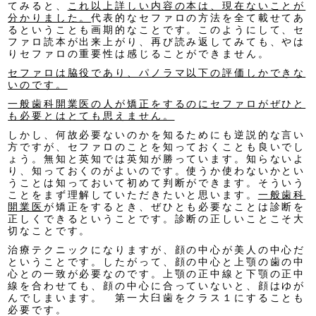
てみると、
これ以上詳しい内容の本は、現在ないことが
分かりました。
代表的なセファロの方法を全て載せてあ
るということも画期的なことです。このようにして、セ
ファロ読本が出来上がり、再び読み返してみても、やは
りセファロの重要性は感じることができません。
セファロは脇役であり、パノラマ以下の評価しかできな
いのです。
一般歯科開業医の人が矯正をするのにセファロがぜひと
も必要とはとても思えません。
しかし、何故必要ないのかを知るためにも逆説的な言い
方ですが、セファロのことを知っておくことも良いでし
ょう。無知と英知では英知が勝っています。知らないよ
り、知っておくのがよいのです。使うか使わないかとい
うことは知っておいて初めて判断ができます。そういう
ことをまず理解していただきたいと思います。
一般歯科
開業医
が矯正をするとき、ぜひとも必要なことは診断を
正しくできるということです。診断の正しいことこそ大
切なことです。
治療テクニックになりますが、顔の中心が美人の中心だ
ということです。したがって、顔の中心と上顎の歯の中
心との一致が必要なのです。上顎の正中線と下顎の正中
線を合わせても、顔の中心に合っていないと、顔はゆが
んでしまいます。 第一大臼歯をクラス１にすることも
必要です。