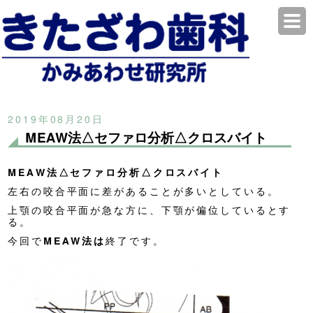
2019年08月20日
MEAW法△セファロ分析△クロスバイト
MEAW法△セファロ分析△
クロスバイト
左右の咬合平面に差があることが多いとしている。
上顎の咬合平面が急な方に、下顎が偏位しているとす
る。
今回で
MEAW法は
終了です。