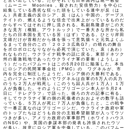
と言い出している。だがそれでも日本国内は統一教会
（ムーニー Moonies 。殺された安倍勢力）を中心に
結集している愚劣な狂った頭をしている連中が反（は
ん）共産主義の反ロシア、反（はん）中国の、デープス
テイトの、燃えるような信念で出来上がっているものだ
からすべてはそれに押し流される。私副島隆彦がこの大
きな見方（概観。アウトルック）で一番大きな所から私
たちの日本国を見ている筈（はず）である。ひとり岸田
文雄だけが首相だから体を張って意気揚々と元気よくふ
るまって自分のこの「２０２３広島G7」の晴れの舞台
をボロボロになりながら必死で演じていた。哀（あわ）
れなものだ。ウクライナ戦争の話に戻る。東部ドネツク
州の最激戦地であったウクライナ軍の要衝（ようしょ
う）だったバフムートはこの5月20日に陥落した。本当
にロシアの民間軍事会社（PMC）の ワグネルが、市
内を完全に制圧したようだ。ロシア側の大勝利である。
このバフムートの戦いでワグネルは自軍の5万人の兵力
のうち２万人が戦死し（このうち囚人兵が１万人）１万
人が負傷した。そのようにプリゴージン本人が５月2４
日に「テレグラフ」で語った。後ろの方の記事に有る。
そしてウクラナイ軍の側の死傷者のおおよその数字も語
っている。５万人が死に７万人が負傷したと。この戦争
で一番正直なのはプリゴージンだ。ウクライナ政府や軍
のトップたちはどうも自分の主観希望願望が入ってウソ
つきが多い。アメリカ政府の軍事部門（ホワイトハウス
のNSC）や、英国の参謀本部の発表も誇張されたウソ
が多い。故意にロシア軍を中傷している。このバフムー