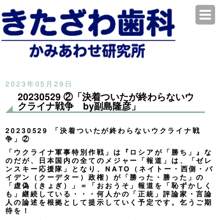
2023年05月29日
20230529 ②「決着ついたが終わらないウ
クライナ戦争 by副島隆彦」
20230529 「決着ついたが終わらないウクライナ戦
争」②
「ウクライナ軍事特別作戦」は『ロシアが「勝ち」』な
のだが、日本国内の全てのメジャー「報道」は、「ゼレ
ンスキー応援隊」となり、NATO（ネイトー・西側・バ
イデン（クーデター）政権）が「勝った・勝った」の
「虚偽（きょぎ）」＝「おおうそ」報道を「恥ずかしく
も」継続している・・・何人かの「正統」評論家・言論
人の論述を根拠として提示していく予定です。乞うご期
待を！