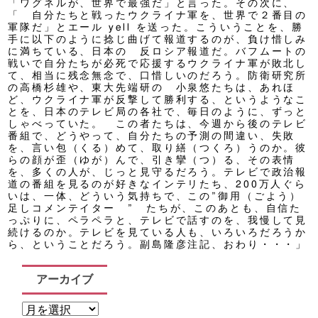
「ワグネルが、世界で最強だ」と言った。その次に、
「 自分たちと戦ったウクライナ軍を、世界で２番目の
軍隊だ」とエール yell を送った。こういうことを、勝
手に以下のように捻じ曲げて報道するのが、負け惜しみ
に満ちている、日本の 反ロシア報道だ。バフムートの
戦いで自分たちが必死で応援するウクライナ軍が敗北し
て、相当に残念無念で、口惜しいのだろう。防衛研究所
の高橋杉雄や、東大先端研の 小泉悠たちは、あれほ
ど、ウクライナ軍が反撃して勝利する、というようなこ
とを、日本のテレビ局の各社で、毎日のように、ずっと
しゃべっていた。 この者たちは、今週から後のテレビ
番組で、どうやって、自分たちの予測の間違い、失敗
を、言い包（くる）めて、取り繕（つくろ）うのか。彼
らの顔が歪（ゆが）んで、引き攣（つ）る、その表情
を、多くの人が、じっと見守るだろう。テレビで政治報
道の番組を見るのが好きなインテリたち、200万人ぐら
いは、一体、どういう気持ちで、この”御用（ごよう）
足しコメンテイター ” たちが、このあとも、自信た
っぷりに、ペラペラと、テレビで話すのを、我慢して見
続けるのか。テレビを見ている人も、いろいろだろうか
ら、ということだろう。副島隆彦注記、おわり・・・」
アーカイブ
ア