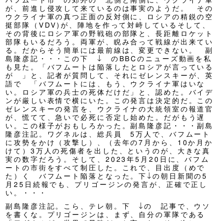
バフムート市 の郊外の 北側と南側に、ウクライナ軍
が、前進し侵攻して来ているのは事実のようだ。 その
ウクライナ軍の真つ正面の反対側に、ロシアの精鋭の空
挺部隊（VDV)が、陣地を作って対峙しているそして、
その背後にロシア軍の野戦砲の部隊と、長距離ロケット
部隊もいるだろう。両軍が、睨み合って戦線が出来てい
る。だからそう簡単には最前線は、変更できない。 副
島隆彦記・・・この下 ↓ のBBCのニューズ動画を私
も見た。「バフムートは陥落したとロシアが言っている
が 」と、記者が質問して、それにゼレンスキーが、英
語で 「バフムートには、もう、ウクライナ軍はいな
い。ロシア軍の兵士の死体だけだ」と、認めた。バイデ
ンが厳しい表情で横にいた。この発言は決定的だ。この
ゼレンスキーの発言を、ウクライナの大統領室の報道官
が、慌てて、急いで必死に否定し始めた。だがもう遅
い。この様子がおもしろかった。副島隆彦記・・・副島
隆彦注記。ワグネルは、総兵員 5万人で、バフムート
に攻勢をかけ（攻撃し）、（去年の7月から、10か月か
けて）3万人の死傷者を出した、というのが、大きな真
実の数字だろう。そして、2023年5月20日に、バフム
ートの市街をすべて制圧した。これで、目出度（めで
た）く バフムート陥落となった。下↓の朝日新聞の5
月25日続報でも、プリゴージンの発言が、正確で正し
い。・・・
副島隆彦注記。こら、テレ朝。下 ↓の 記事で、ウソ
を書くな。プリゴージンは、まず、自分の軍隊である