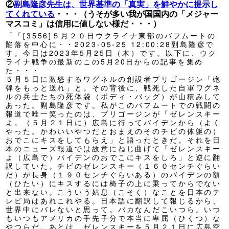
②
副島隆彦先生は、世界基準の「真実」を鮮やかに提示し
てくれている
・・・（うそが多い我が国国内の「メジャー
マスコミ」は信用に値しない様だ・・・）
「「[3556]５月２０日ウクライナ東部のバフムートの
陥落を中心に・・2023-05-25 12:00:28副島隆彦で
す。今日は2023年5月25日（木）です。以下に、ウク
ライナ戦争の最新のこの5月20日からの記事を集め
た・・・
５月５日に激怒するワグネルの創設者プリゴージン「砲
弾をもっと送れ」と。その背後に、戦死した自軍ワグネ
ルの兵士たちの死体袋（ボディ・バッグ）が山積みして
あった。副島隆彦です。私がこのバフムートでの戦闘の
報道で唯一笑ったのは、プリゴージンが「ゼレンスキー
よ。（５月２１日に）広島に行ってバイデンから（よく
やった。かわいいやつだとおまえのそのチビの体躯の）
おでこにキスをしてもらえ」と語ったときだ。それを日
本のニューズ報道では故意にねじ曲げて「ゼレンスキー
よ（広島で）バイデンのおでこにキスをしろ」と逆に翻
訳していた。チビのゼレンスキー（１６０センチぐらい
だ）が長身（１９０センチぐらいある）のバイデンの額
（ひたい）にキスするには椅子の上に乗ってからでない
と出来ない。こういう姑息（こそく）なことを日本のテ
レビ局はあれこれやる。日本語に翻訳して報じるから、
世界中にバレないと思って。バカなんだこいつら。いつ
もいつもアメリカの手先子分で本当に卑屈（ひくつ）な
やつらだ。あとは、ゼレンスキーを５月２１日に広島空