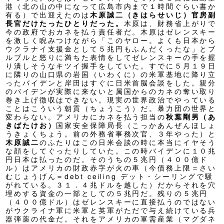
港（北の山の中になって広島市内まで１時間ぐらい書か
有る）で出迎えたのは
木原誠二（きはらせいじ）官房副
長官だけたったひとりだった。
木原は、財務省上がりで
今の政府でおカネを払う責任者だ。木原はゼレンスキー
を激しく睨みつけながら「このヤロー。よくも日本から
ウクラナイ支援金として５兆円もふんだくったな」とブ
ルブルと怒りに満ちた表情をしてゼレンスキーの手を握
り潰しそうなキツイ握手をしていた。すでに５月１９日
に隣りの山口県の岩国（いわくに）の米軍基地に降り立
ったバイデンと岸田はすぐに日米首脳会談をした。親分
のバイデンが実際に来ないと属国からのカネの奪い取り
巻き上げ徴収はできない。現実の世界政治でやっている
ことはこういう朝貢（ちょうこう）だ。暴力団の世界と
変わらない。アメリカにカネを払う担当の
秋葉剛男（あ
きばたけお）
国家安全保障局長（こっかあんぜんほしょ
うきょくちょう。前の外務省事務次官、３年やった）と
木原誠二
のふたりはこの日米会談の時に本当にイヤそう
な顔をしてぐったりしていた。この時バイデンに１０兆
円日本は払ったのだ。そのうちの５兆円（４００億ド
ル）はアメリカの財政赤字が火の車（今債務上限＝さい
むじょうげん＝debt ceiling デット・シーリングで騒
がれている。３１．４兆ドルを越した）だからそれを穴
埋めする資金の一部としての５兆円だ。残りの５兆円
（４００億ドル）はゼレンスキーに直接払うのではない
がウクライナ軍に米軍と英軍がただで与え続けている兵
器弾薬の代金だ。それをアメリカの軍需産業（マグダネ