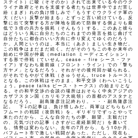
ステイト）に唆（そそのか）されて出来ている今のウク
ライナ政府とそれを支援する者たちは世界中でまだ苦し
紛（まぎ）れの負け惜しみで「もうすぐウクライナ軍の
大（だい）反撃が始まる」とずっと言い続けている。反
撃に出て突撃する方が陣地を固めて防御する側よりも最
低で３倍の兵力を損耗（そんもう）する。このあと彼ら
はどういう風に自分たちのこれまでの発言を捻じ曲げて
自分たちに都合のいい方向に作り変えてゆくのだろう
か。人間というのは、本当に（あさ）ましい生き物だ。
この戦争はまだまだ続く。だがそのうちこの冬か来年の
始めに中国が仲裁（mediation ミーディエイション）
する形で停戦（ていせん。cease – fire シース・ファ
イア）すなわち最前線（フロント・ライン）での「撃ち
方ヤメ」となるだろう。それがその後何回か破られる。
がそれでもやがて休戦（きゅうせん。truce トルース）
となる。この休戦はそのまま、和平交渉（わへいこうし
ょう。peace talks ピース・トークス）の始まりとな
る。その和平交渉の会談の場所はおそらく中央アジアの
カザフスタン国（カリモフ大統領）の首都のアスタナと
なるだろう。 副島隆彦注記終わり。・・・副島隆彦注
記。 下↓の記事は、負け惜しみだ。両軍はどちらもバ
フムートの戦闘（攻防戦）を、ギリギリでずっとやって
来たのだから、こんな自分たちの夢、願望、主観だけ
の、元気づけの記事（さすがに産経新聞だ）を書いて
も、情勢は変わらない。去年の7月から、もう10か月、
バフムート市で激しい戦闘があった。ただし、現在も、