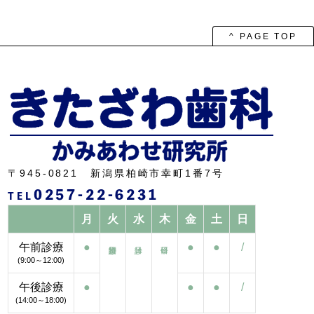
ー
カ
イ
ブ
^ PAGE TOP
〒945-0821 新潟県柏崎市幸町1番7号
0257-22-6231
TEL
月
火
水
木
金
土
日
午前診療
●
●
●
/
(9:00～12:00)
午後診療
●
●
●
/
(14:00～18:00)