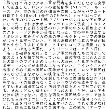
ト戦では市内はワグネル軍が死者を多くだしながら突撃
して前進した。ロシア軍の空挺部隊（VDVパラトルーパ
ーズ）が、市の南北の両側面を支援しながらバフムート
戦線でもう10か月（去年の7月から）ずっと戦ってき
た。今度のバフムート戦でプリゴージンはロシアの英雄
になった。それはナポレオンのモスクワ侵攻（１８１２
年）の時それと戦う劣勢のロシア軍の中から百姓上がり
のクトゥーゾフ将軍が英雄となった。雪の中を敗走する
ナポレオン軍をタイガの森の中からクトゥーゾフの軍隊
がじっと見守っていた。祖国の危機の時に真の英雄が民
衆の中から生まれて来る。さすがにロシアは鷹揚（おう
よう）に構える大国だ。プリゴージンは、５月５日に
「もっと砲弾を送れ」とロシア軍の幹部たちに向かって
鬼のような形相で怒鳴っていた。彼の背後には死んだ自
分の部下のワグネルの兵士たちの戦死した死体を詰めた
ボディ・バッグが山積みになっていた。こういうことが
出来て初めて真の国民の英雄が生まれる。ロシア国民は
みんなで泣きながらこの映像を見ていただろう。すぐ
に、ロシア側は内部で分裂していると西側報道は作り話
をする。何の根拠もなくこういうウソの報道をする。生
きている組織団体は必ず内部で路線を巡って対立が起き
る。それはどんな勢力の中でも起きることだ。ロシア側
だけの話ではない。愚劣な西側の国民戦争メディアは自
分たち自身のその狂ったような反ロシアの偏向（へんこ
う）報道を内部で冷静に見直すべきだ。それが出来なけ
れば、国民に見放されて自滅する。この欧米（デープ・