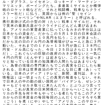
ル・ダグラス、レイセオン、ロッキード・マーティン・
マリエッタ、ボーイングたち。多連装ミサイルとか榴弾
砲のロケット砲などだ。それと戦闘機。戦車ならクライ
スラー社だ）に払う。英国からは例の”聖（セイン
ト）・ジャベリン”やNLAR（エヌラー）と呼ばれる、
携行肩掛け式の小型の対（たい）戦車ミサイルだ。それ
で英米の最新兵器がウクライナにどんどん運び込まれ
る。アメリカの軍需産業に払っているカネの半分以上は
日本からの資金だ。だからこの５月１９日の日米会談の
場で「日本が新たに１０兆円を払う」ことが決まった。
だから次の日のドル円の為替相場がびゅーんと急に３円
動いた。それまでの１ドル＝１３５円が急に１３８円に
円安・ドル高になった。今日（２５日はさらに１３９円
だ）。これぐらいの巨額の政府のカネが動ないと一気に
４円の円安（えんやす）は起きない。このことをはっき
りと知っている日本の知識層の人間たちはあまりいな
い。為替の現場の専門家たちでこの真実を口にしたら殺
される。日本は世界政治の中でこんな目に遭（あ）って
いる。日本のメディア（テレビ、新聞、週刊誌、ネット
情報誌）は一切まったくこの真実の報道をしない。それ
で日本人の中の勘の鋭い国民が「バイデンも、ゼレンス
キーもどうせカネ取りに来たんだろ」とぶつぶつ言って
いる。これが真実の日米関係だ。だからへいこらとアメ
リカの手先を何十年もやっている者たちでもこのアメリ
カからの日本資金の毎回毎回のふんだくりにそろそろ業
（ごう）を煮（にや）やして「アメリカ、このヤロー」